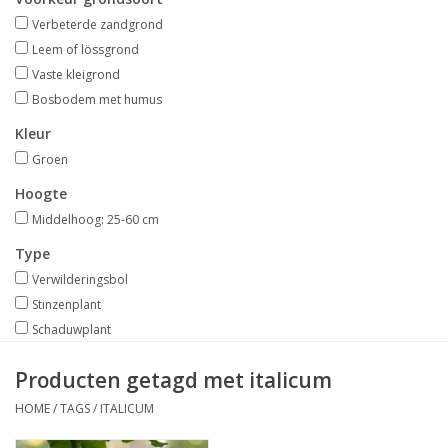
Aanbiedingen
Verbeterde zandgrond
Leem of lössgrond
Bodemverbetering
Vaste kleigrond
Bosbodem met humus
Overige producten
Kleur
Groen
Advies
Hoogte
Middelhoog: 25-60 cm
Onze tuinen!
Type
Verwilderingsbol
Sterke Bollen Dagen
Stinzenplant
Schaduwplant
Nieuws
Producten getagd met italicum
HOME
/
TAGS
/
ITALICUM