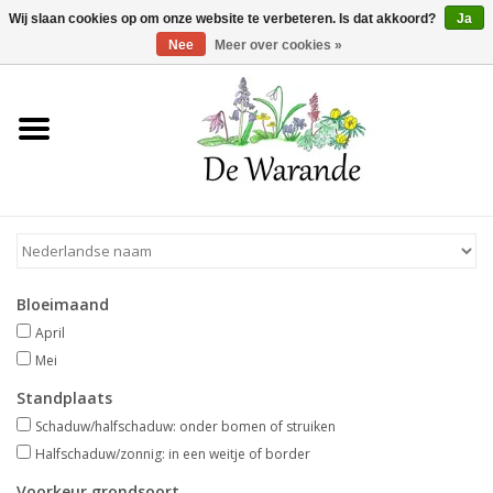
Winkelwagen >
0 Artikelen - €0,00
Wij slaan cookies op om onze website te verbeteren. Is dat akkoord?
Ja
Nee
Meer over cookies »
Home
NIEUW 2026
Voorjaarsbloeiers
Bloeimaand
Zomerbloeiers
April
Mei
Herfstbloeiers
Standplaats
Schaduw/halfschaduw: onder bomen of struiken
Schaduwplanten
Halfschaduw/zonnig: in een weitje of border
Voorkeur grondsoort