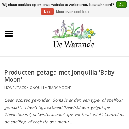
Winkelwagen >
0 Artikelen - €0,00
Wij slaan cookies op om onze website te verbeteren. Is dat akkoord?
Ja
Nee
Meer over cookies »
Home
NIEUW 2026
Voorjaarsbloeiers
Producten getagd met jonquilla 'Baby
Moon'
Zomerbloeiers
HOME
/
TAGS
/
JONQUILLA 'BABY MOON'
Geen soorten gevonden. Soms is er dan een type- of spelfout
Herfstbloeiers
gemaakt. U heeft bijvoorbeeld 'kivietsbloem' getypt ipv
'kievitsbloem', of 'winteraconiet' ipv 'winterakoniet'. Controleer
Schaduwplanten
de spelling, of zoek via ons menu...