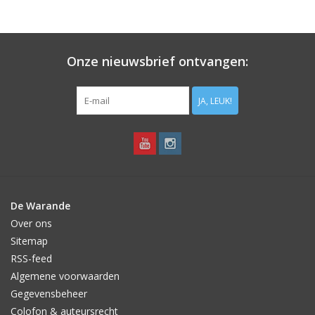
Aanbiedingen
Bodemverbetering
Onze nieuwsbrief ontvangen:
Overige producten
JA, LEUK!
Advies
Onze tuinen!
De Warande
Sterke Bollen Dagen
Over ons
Sitemap
Nieuws
RSS-feed
Algemene voorwaarden
Gegevensbeheer
Colofon & auteursrecht