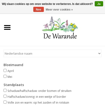
Winkelwagen >
0 Artikelen - €0,00
Wij slaan cookies op om onze website te verbeteren. Is dat akkoord?
Ja
Nee
Meer over cookies »
Home
NIEUW 2026
Voorjaarsbloeiers
Bloeimaand
Zomerbloeiers
April
Mei
Herfstbloeiers
Standplaats
Schaduw/halfschaduw: onder bomen of struiken
Schaduwplanten
Halfschaduw/zonnig: in een weitje of border
Volle zon en warm: op het zuiden of in rotstuin