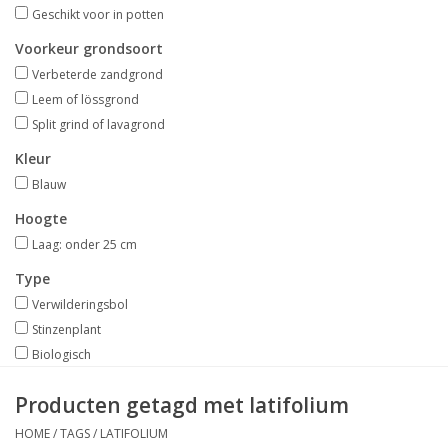
Aanbiedingen
Geschikt voor in potten
Voorkeur grondsoort
Bodemverbetering
Verbeterde zandgrond
Leem of lössgrond
Split grind of lavagrond
Overige producten
Kleur
Advies
Blauw
Hoogte
Onze tuinen!
Laag: onder 25 cm
Type
Sterke Bollen Dagen
Verwilderingsbol
Stinzenplant
Nieuws
Biologisch
Producten getagd met latifolium
HOME
/
TAGS
/
LATIFOLIUM