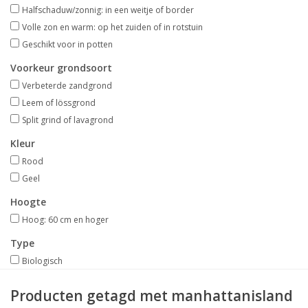
Aanbiedingen
Halfschaduw/zonnig: in een weitje of border
Volle zon en warm: op het zuiden of in rotstuin
Geschikt voor in potten
Bodemverbetering
Voorkeur grondsoort
Verbeterde zandgrond
Overige producten
Leem of lössgrond
Split grind of lavagrond
Advies
Kleur
Rood
Onze tuinen!
Geel
Hoogte
Sterke Bollen Dagen
Hoog: 60 cm en hoger
Nieuws
Type
Biologisch
Producten getagd met manhattanisland