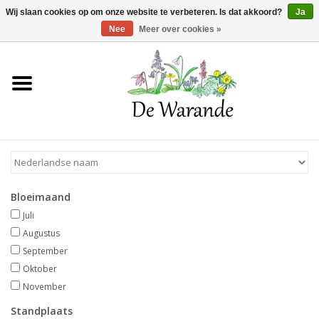
Winkelwagen >
0 Artikelen - €0,00
Wij slaan cookies op om onze website te verbeteren. Is dat akkoord?
Ja
Nee
Meer over cookies »
Home
NIEUW 2026
Voorjaarsbloeiers
Bloeimaand
Zomerbloeiers
Juli
Augustus
Herfstbloeiers
September
Oktober
November
Schaduwplanten
Standplaats