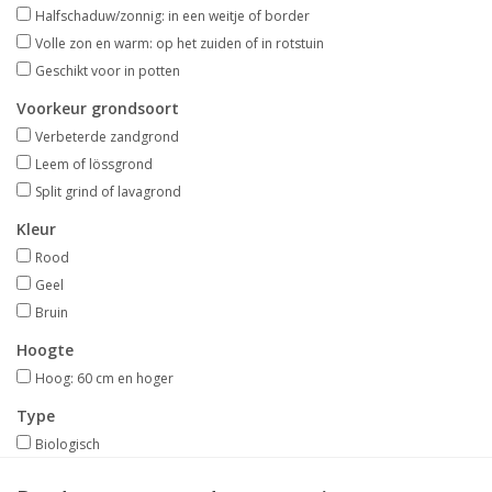
Aanbiedingen
Halfschaduw/zonnig: in een weitje of border
Volle zon en warm: op het zuiden of in rotstuin
Geschikt voor in potten
Bodemverbetering
Voorkeur grondsoort
Verbeterde zandgrond
Overige producten
Leem of lössgrond
Split grind of lavagrond
Advies
Kleur
Rood
Onze tuinen!
Geel
Bruin
Sterke Bollen Dagen
Hoogte
Hoog: 60 cm en hoger
Nieuws
Type
Biologisch