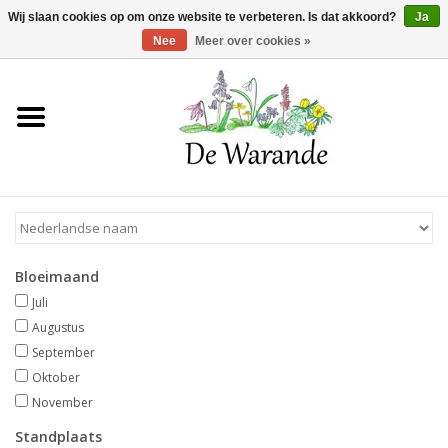
Winkelwagen >
0 Artikelen - €0,00
Wij slaan cookies op om onze website te verbeteren. Is dat akkoord?
Ja
Nee
Meer over cookies »
Home
NIEUW 2026
Voorjaarsbloeiers
Bloeimaand
Zomerbloeiers
Juli
Augustus
Herfstbloeiers
September
Oktober
November
Schaduwplanten
Standplaats