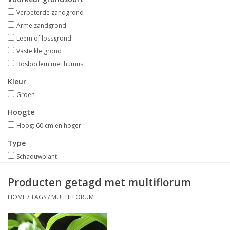
Aanbiedingen
Verbeterde zandgrond
Arme zandgrond
Bodemverbetering
Leem of lössgrond
Vaste kleigrond
Bosbodem met humus
Overige producten
Kleur
Advies
Groen
Hoogte
Onze tuinen!
Hoog: 60 cm en hoger
Type
Sterke Bollen Dagen
Schaduwplant
Producten getagd met multiflorum
Nieuws
HOME
/
TAGS
/
MULTIFLORUM