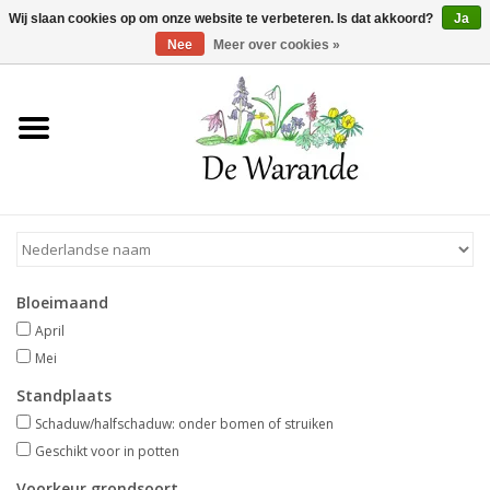
Winkelwagen >
0 Artikelen - €0,00
Wij slaan cookies op om onze website te verbeteren. Is dat akkoord?
Ja
Nee
Meer over cookies »
Home
NIEUW 2026
Voorjaarsbloeiers
Bloeimaand
Zomerbloeiers
April
Mei
Herfstbloeiers
Standplaats
Schaduw/halfschaduw: onder bomen of struiken
Schaduwplanten
Geschikt voor in potten
Voorkeur grondsoort