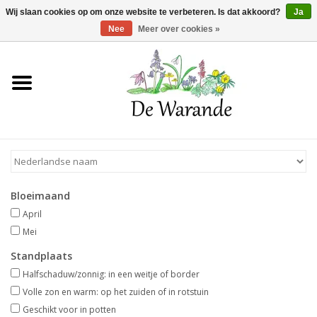
Winkelwagen >
0 Artikelen - €0,00
Wij slaan cookies op om onze website te verbeteren. Is dat akkoord?
Ja
Nee
Meer over cookies »
Home
NIEUW 2026
Voorjaarsbloeiers
Bloeimaand
Zomerbloeiers
April
Mei
Herfstbloeiers
Standplaats
Halfschaduw/zonnig: in een weitje of border
Schaduwplanten
Volle zon en warm: op het zuiden of in rotstuin
Geschikt voor in potten