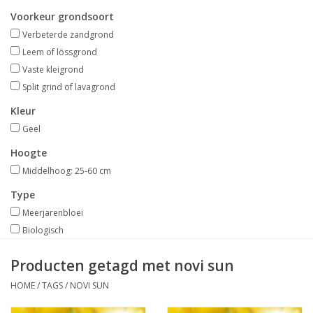
Aanbiedingen
Voorkeur grondsoort
Verbeterde zandgrond
Bodemverbetering
Leem of lössgrond
Vaste kleigrond
Split grind of lavagrond
Overige producten
Kleur
Advies
Geel
Hoogte
Onze tuinen!
Middelhoog: 25-60 cm
Type
Sterke Bollen Dagen
Meerjarenbloei
Biologisch
Nieuws
Producten getagd met novi sun
HOME
/
TAGS
/
NOVI SUN