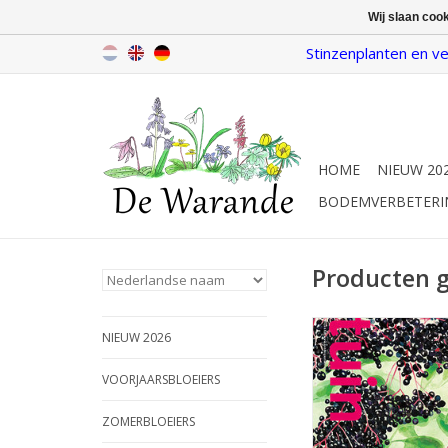
Wij slaan coo
Stinzenplanten en ve
HOME
NIEUW 20
BODEMVERBETERI
Producten g
Tijdschrift Onze Eig
NIEUW 2026
herfst 202
INFO EN KOP
VOORJAARSBLOEIERS
ZOMERBLOEIERS