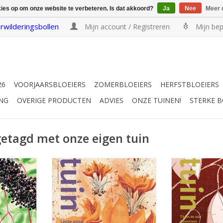
kies op om onze website te verbeteren. Is dat akkoord?
Ja
Nee
Meer 
rwilderingsbollen
Mijn account / Registreren
Mijn bep
26
VOORJAARSBLOEIERS
ZOMERBLOEIERS
HERFSTBLOEIERS
NG
OVERIGE PRODUCTEN
ADVIES
ONZE TUINEN!
STERKE 
etagd met onze eigen tuin
en Tuin -
Tijdschrift Onze Eigen Tuin - lente
Tijdschrift On
0
2020
winte
EN
INFO EN KOPEN
INFO E