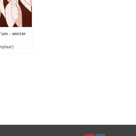
uin - winter
mplaar)