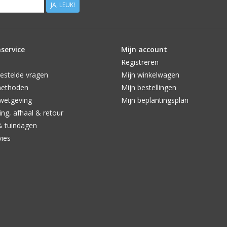
JA, LEUK!
service
Mijn account
Registreren
estelde vragen
Mijn winkelwagen
methoden
Mijn bestellingen
wetgeving
Mijn beplantingsplan
ng, afhaal & retour
& tuindagen
vies