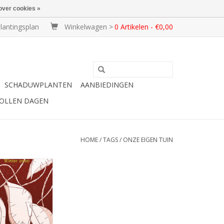
over cookies »
lantingsplan
Winkelwagen >
0 Artikelen - €0,00
SCHADUWPLANTEN
AANBIEDINGEN
BOLLEN DAGEN
HOME
/
TAGS
/
ONZE EIGEN TUIN
ze Eigen Tuin -
r 2020
N KOPEN