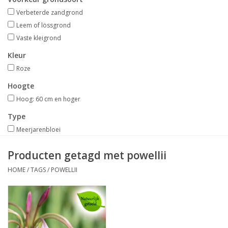
Aanbiedingen
Verbeterde zandgrond
Leem of lössgrond
Bodemverbetering
Vaste kleigrond
Kleur
Overige producten
Roze
Hoogte
Advies
Hoog: 60 cm en hoger
Type
Onze tuinen!
Meerjarenbloei
Sterke Bollen Dagen
Producten getagd met powellii
HOME
/
TAGS
/
POWELLII
Nieuws