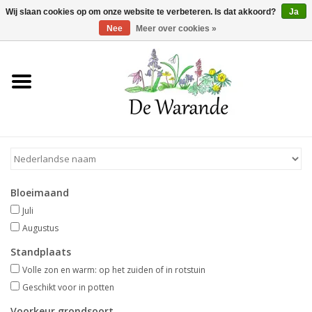
Winkelwagen >
0 Artikelen - €0,00
Wij slaan cookies op om onze website te verbeteren. Is dat akkoord?
Ja
Nee
Meer over cookies »
Home
NIEUW 2026
Voorjaarsbloeiers
Bloeimaand
Zomerbloeiers
Juli
Augustus
Herfstbloeiers
Standplaats
Volle zon en warm: op het zuiden of in rotstuin
Schaduwplanten
Geschikt voor in potten
Voorkeur grondsoort