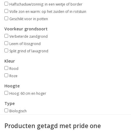
Aanbiedingen
Halfschaduw/zonnig: in een weitje of border
Volle zon en warm: op het zuiden of in rotstuin
Geschikt voor in potten
Bodemverbetering
Voorkeur grondsoort
Verbeterde zandgrond
Overige producten
Leem of lössgrond
Split grind of lavagrond
Advies
Kleur
Rood
Onze tuinen!
Roze
Hoogte
Sterke Bollen Dagen
Hoog: 60 cm en hoger
Nieuws
Type
Biologisch
Producten getagd met pride one