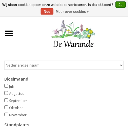
Winkelwagen >
0 Artikelen - €0,00
Wij slaan cookies op om onze website te verbeteren. Is dat akkoord?
Ja
Nee
Meer over cookies »
Home
NIEUW 2026
Voorjaarsbloeiers
Bloeimaand
Zomerbloeiers
Juli
Augustus
Herfstbloeiers
September
Oktober
November
Schaduwplanten
Standplaats