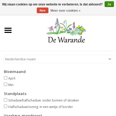
Winkelwagen >
0 Artikelen - €0,00
Wij slaan cookies op om onze website te verbeteren. Is dat akkoord?
Ja
Nee
Meer over cookies »
Home
NIEUW 2026
Voorjaarsbloeiers
Bloeimaand
Zomerbloeiers
April
Mei
Herfstbloeiers
Standplaats
Schaduw/halfschaduw: onder bomen of struiken
Schaduwplanten
Halfschaduw/zonnig: in een weitje of border
Voorkeur grondsoort