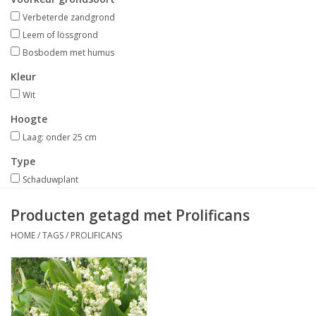
Aanbiedingen
Verbeterde zandgrond
Leem of lössgrond
Bodemverbetering
Bosbodem met humus
Kleur
Overige producten
Wit
Hoogte
Advies
Laag: onder 25 cm
Type
Onze tuinen!
Schaduwplant
Sterke Bollen Dagen
Producten getagd met Prolificans
HOME
/
TAGS
/
PROLIFICANS
Nieuws