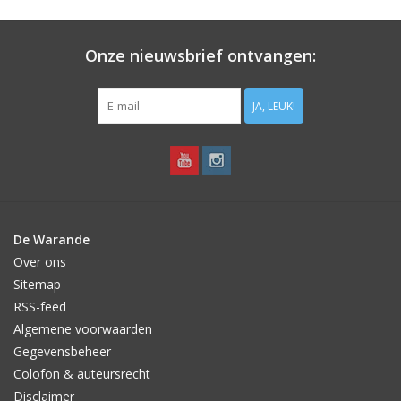
Aanbiedingen
Onze nieuwsbrief ontvangen:
Bodemverbetering
JA, LEUK!
Overige producten
Advies
Onze tuinen!
De Warande
Over ons
Sterke Bollen Dagen
Sitemap
RSS-feed
Nieuws
Algemene voorwaarden
Gegevensbeheer
Colofon & auteursrecht
Disclaimer