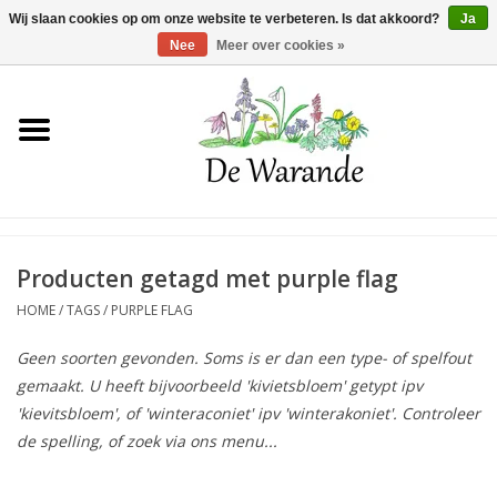
Winkelwagen >
0 Artikelen - €0,00
Wij slaan cookies op om onze website te verbeteren. Is dat akkoord?
Ja
Nee
Meer over cookies »
Home
NIEUW 2026
Voorjaarsbloeiers
Producten getagd met purple flag
HOME
/
TAGS
/
PURPLE FLAG
Zomerbloeiers
Geen soorten gevonden. Soms is er dan een type- of spelfout
gemaakt. U heeft bijvoorbeeld 'kivietsbloem' getypt ipv
Herfstbloeiers
'kievitsbloem', of 'winteraconiet' ipv 'winterakoniet'. Controleer
de spelling, of zoek via ons menu...
Schaduwplanten