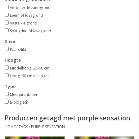
Aanbiedingen
Verbeterde zandgrond
Leem of lössgrond
Bodemverbetering
Vaste kleigrond
Split grind of lavagrond
Overige producten
Kleur
Paars/lila
Advies
Hoogte
Middelhoog: 25-60 cm
Onze tuinen!
Hoog: 60 cm en hoger
Type
Sterke Bollen Dagen
Meerjarenbloei
Biologisch
Nieuws
Producten getagd met purple sensation
HOME
/
TAGS
/
PURPLE SENSATION