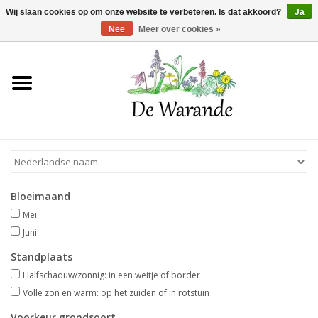
Winkelwagen >
0 Artikelen - €0,00
Wij slaan cookies op om onze website te verbeteren. Is dat akkoord?
Ja
Nee
Meer over cookies »
Home
NIEUW 2026
Voorjaarsbloeiers
Bloeimaand
Zomerbloeiers
Mei
Juni
Herfstbloeiers
Standplaats
Halfschaduw/zonnig: in een weitje of border
Schaduwplanten
Volle zon en warm: op het zuiden of in rotstuin
Voorkeur grondsoort