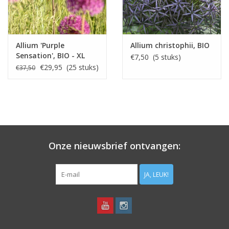
Allium 'Purple
Allium christophii, BIO
Sensation', BIO - XL
€7,50 (5 stuks)
voordeelverpakking
€29,95 (25 stuks)
€37,50
Onze nieuwsbrief ontvangen:
JA, LEUK!