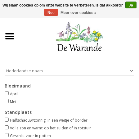
Winkelwagen >
0 Artikelen - €0,00
Wij slaan cookies op om onze website te verbeteren. Is dat akkoord?
Ja
Nee
Meer over cookies »
Home
NIEUW 2026
Voorjaarsbloeiers
Bloeimaand
Zomerbloeiers
April
Mei
Herfstbloeiers
Standplaats
Halfschaduw/zonnig: in een weitje of border
Schaduwplanten
Volle zon en warm: op het zuiden of in rotstuin
Geschikt voor in potten