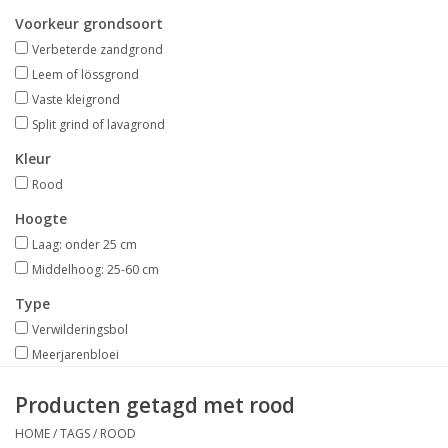
Aanbiedingen
Voorkeur grondsoort
Verbeterde zandgrond
Bodemverbetering
Leem of lössgrond
Vaste kleigrond
Split grind of lavagrond
Overige producten
Kleur
Advies
Rood
Hoogte
Onze tuinen!
Laag: onder 25 cm
Middelhoog: 25-60 cm
Sterke Bollen Dagen
Type
Verwilderingsbol
Nieuws
Meerjarenbloei
Producten getagd met rood
HOME
/
TAGS
/
ROOD