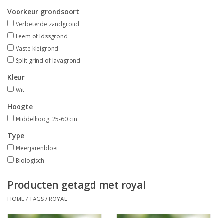
Aanbiedingen
Voorkeur grondsoort
Verbeterde zandgrond
Bodemverbetering
Leem of lössgrond
Vaste kleigrond
Split grind of lavagrond
Overige producten
Kleur
Advies
Wit
Hoogte
Onze tuinen!
Middelhoog: 25-60 cm
Type
Sterke Bollen Dagen
Meerjarenbloei
Biologisch
Nieuws
Producten getagd met royal
HOME
/
TAGS
/
ROYAL