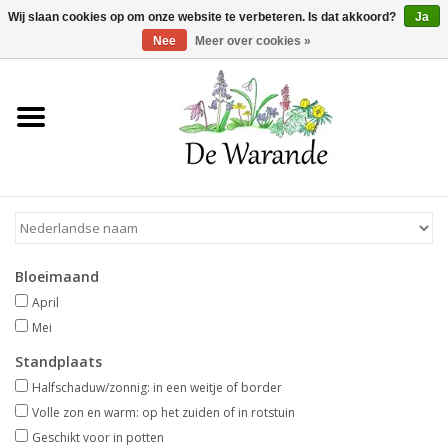
Winkelwagen >
0 Artikelen - €0,00
Wij slaan cookies op om onze website te verbeteren. Is dat akkoord?
Ja
Nee
Meer over cookies »
Home
NIEUW 2026
Voorjaarsbloeiers
Bloeimaand
Zomerbloeiers
April
Mei
Herfstbloeiers
Standplaats
Halfschaduw/zonnig: in een weitje of border
Schaduwplanten
Volle zon en warm: op het zuiden of in rotstuin
Geschikt voor in potten