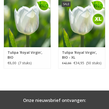
SALE
Tulipa 'Royal Virgin',
Tulipa 'Royal Virgin',
BIO
BIO - XL
voordeelverpakking
€6,00 (7 stuks)
€34,95 (50 stuks)
€42,86
Onze nieuwsbrief ontvangen: