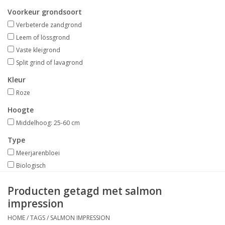
Aanbiedingen
Voorkeur grondsoort
Verbeterde zandgrond
Bodemverbetering
Leem of lössgrond
Vaste kleigrond
Split grind of lavagrond
Overige producten
Kleur
Advies
Roze
Hoogte
Onze tuinen!
Middelhoog: 25-60 cm
Type
Sterke Bollen Dagen
Meerjarenbloei
Biologisch
Nieuws
Producten getagd met salmon
impression
HOME
/
TAGS
/
SALMON IMPRESSION