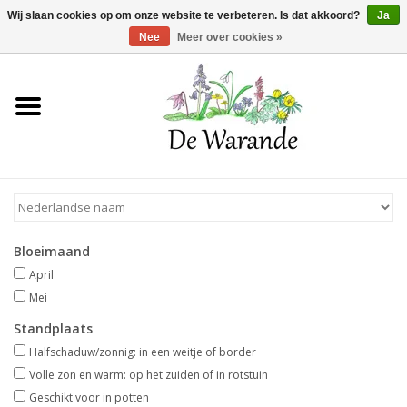
Winkelwagen >
0 Artikelen - €0,00
Wij slaan cookies op om onze website te verbeteren. Is dat akkoord?
Ja
Nee
Meer over cookies »
Home
NIEUW 2026
Voorjaarsbloeiers
Bloeimaand
Zomerbloeiers
April
Mei
Herfstbloeiers
Standplaats
Halfschaduw/zonnig: in een weitje of border
Schaduwplanten
Volle zon en warm: op het zuiden of in rotstuin
Geschikt voor in potten