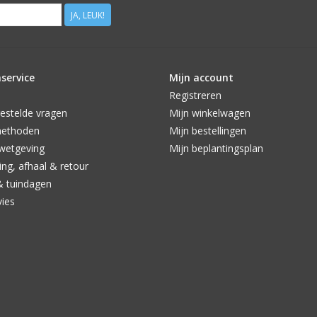
JA, LEUK!
service
Mijn account
Registreren
estelde vragen
Mijn winkelwagen
methoden
Mijn bestellingen
wetgeving
Mijn beplantingsplan
ng, afhaal & retour
& tuindagen
vies