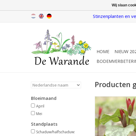
Wij slaan coo
Stinzenplanten en ve
HOME
NIEUW 20
BODEMVERBETERI
Producten g
Bloeimaand
Boslelie
April/mei, roodpaa
April
Mei
INFO EN KOP
Standplaats
Schaduw/halfschaduw: