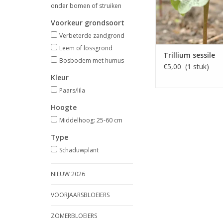
onder bomen of struiken
Voorkeur grondsoort
Verbeterde zandgrond
Leem of lössgrond
Trillium sessile
Bosbodem met humus
€5,00 (1 stuk)
Kleur
Paars/lila
Hoogte
Middelhoog: 25-60 cm
Type
Schaduwplant
NIEUW 2026
VOORJAARSBLOEIERS
ZOMERBLOEIERS