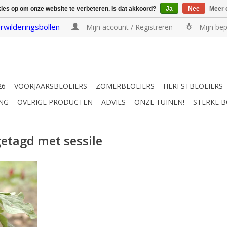
kies op om onze website te verbeteren. Is dat akkoord?
Ja
Nee
Meer 
rwilderingsbollen
Mijn account / Registreren
Mijn bep
26
VOORJAARSBLOEIERS
ZOMERBLOEIERS
HERFSTBLOEIERS
NG
OVERIGE PRODUCTEN
ADVIES
ONZE TUINEN!
STERKE 
etagd met sessile
rs, 20 cm
EN