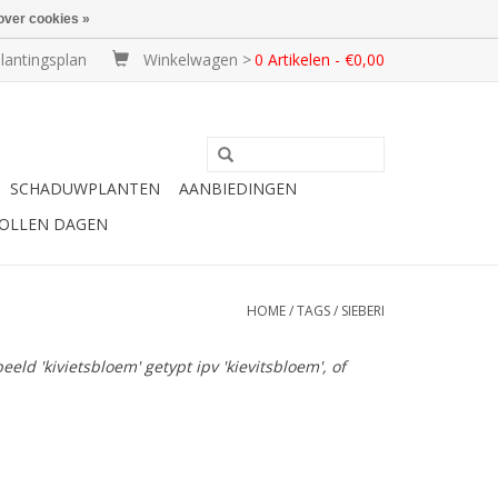
over cookies »
lantingsplan
Winkelwagen >
0 Artikelen - €0,00
SCHADUWPLANTEN
AANBIEDINGEN
BOLLEN DAGEN
HOME
/
TAGS
/
SIEBERI
ld 'kivietsbloem' getypt ipv 'kievitsbloem', of