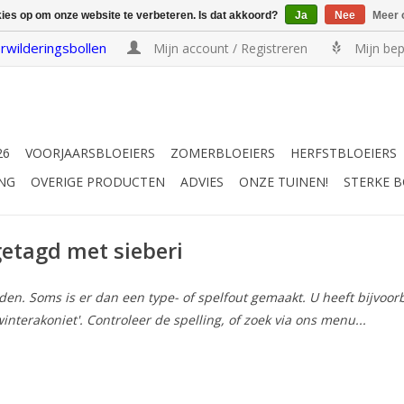
kies op om onze website te verbeteren. Is dat akkoord?
Ja
Nee
Meer 
rwilderingsbollen
Mijn account / Registreren
Mijn bep
26
VOORJAARSBLOEIERS
ZOMERBLOEIERS
HERFSTBLOEIERS
NG
OVERIGE PRODUCTEN
ADVIES
ONZE TUINEN!
STERKE 
etagd met sieberi
n. Soms is er dan een type- of spelfout gemaakt. U heeft bijvoorbee
winterakoniet'. Controleer de spelling, of zoek via ons menu...