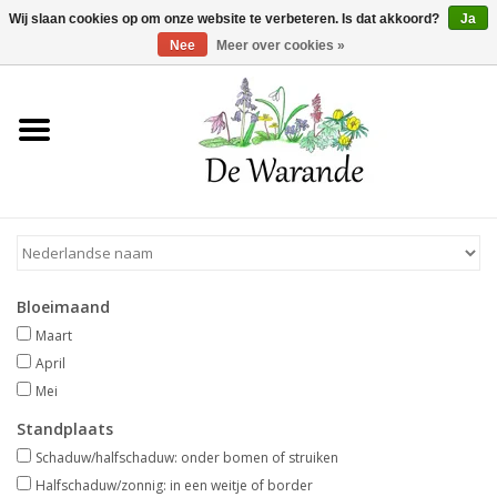
Winkelwagen >
0 Artikelen - €0,00
Wij slaan cookies op om onze website te verbeteren. Is dat akkoord?
Ja
Nee
Meer over cookies »
Home
NIEUW 2026
Voorjaarsbloeiers
Bloeimaand
Zomerbloeiers
Maart
April
Herfstbloeiers
Mei
Standplaats
Schaduwplanten
Schaduw/halfschaduw: onder bomen of struiken
Halfschaduw/zonnig: in een weitje of border