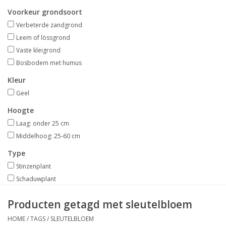
Aanbiedingen
Voorkeur grondsoort
Verbeterde zandgrond
Bodemverbetering
Leem of lössgrond
Vaste kleigrond
Bosbodem met humus
Overige producten
Kleur
Advies
Geel
Hoogte
Onze tuinen!
Laag: onder 25 cm
Middelhoog: 25-60 cm
Sterke Bollen Dagen
Type
Stinzenplant
Nieuws
Schaduwplant
Producten getagd met sleutelbloem
HOME
/
TAGS
/
SLEUTELBLOEM