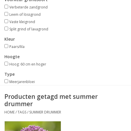
Aanbiedingen
Verbeterde zandgrond
Leem of lössgrond
Bodemverbetering
Vaste kleigrond
Split grind of lavagrond
Overige producten
Kleur
Paars/lila
Advies
Hoogte
Hoog: 60 cm en hoger
Onze tuinen!
Type
Meerjarenbloei
Sterke Bollen Dagen
Producten getagd met summer
drummer
Nieuws
HOME
/
TAGS
/
SUMMER DRUMMER