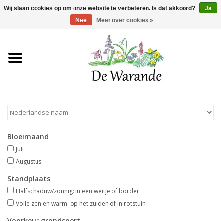
Winkelwagen >
0 Artikelen - €0,00
Wij slaan cookies op om onze website te verbeteren. Is dat akkoord?
Ja
Nee
Meer over cookies »
Home
NIEUW 2026
Voorjaarsbloeiers
Bloeimaand
Zomerbloeiers
Juli
Augustus
Herfstbloeiers
Standplaats
Halfschaduw/zonnig: in een weitje of border
Schaduwplanten
Volle zon en warm: op het zuiden of in rotstuin
Voorkeur grondsoort