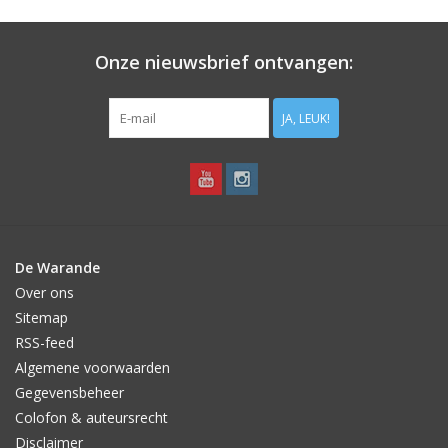
Aanbiedingen
Onze nieuwsbrief ontvangen:
Bodemverbetering
JA, LEUK!
Overige producten
Advies
Onze tuinen!
De Warande
Over ons
Sterke Bollen Dagen
Sitemap
RSS-feed
Nieuws
Algemene voorwaarden
Gegevensbeheer
Colofon & auteursrecht
Disclaimer