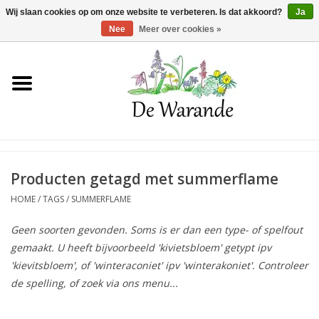
Winkelwagen >
0 Artikelen - €0,00
Wij slaan cookies op om onze website te verbeteren. Is dat akkoord?
Ja
Nee
Meer over cookies »
Home
NIEUW 2026
Voorjaarsbloeiers
Producten getagd met summerflame
HOME
/
TAGS
/
SUMMERFLAME
Zomerbloeiers
Geen soorten gevonden. Soms is er dan een type- of spelfout
gemaakt. U heeft bijvoorbeeld 'kivietsbloem' getypt ipv
Herfstbloeiers
'kievitsbloem', of 'winteraconiet' ipv 'winterakoniet'. Controleer
de spelling, of zoek via ons menu...
Schaduwplanten