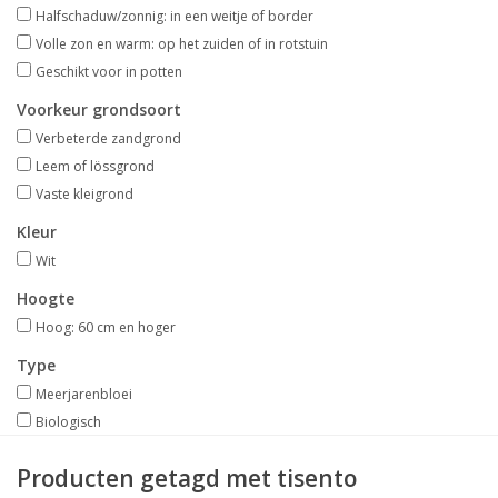
Aanbiedingen
Halfschaduw/zonnig: in een weitje of border
Volle zon en warm: op het zuiden of in rotstuin
Geschikt voor in potten
Bodemverbetering
Voorkeur grondsoort
Verbeterde zandgrond
Overige producten
Leem of lössgrond
Vaste kleigrond
Advies
Kleur
Wit
Onze tuinen!
Hoogte
Sterke Bollen Dagen
Hoog: 60 cm en hoger
Type
Nieuws
Meerjarenbloei
Biologisch
Producten getagd met tisento