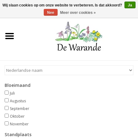
Winkelwagen >
0 Artikelen - €0,00
Wij slaan cookies op om onze website te verbeteren. Is dat akkoord?
Ja
Nee
Meer over cookies »
Home
NIEUW 2026
Voorjaarsbloeiers
Bloeimaand
Zomerbloeiers
Juli
Augustus
Herfstbloeiers
September
Oktober
November
Schaduwplanten
Standplaats