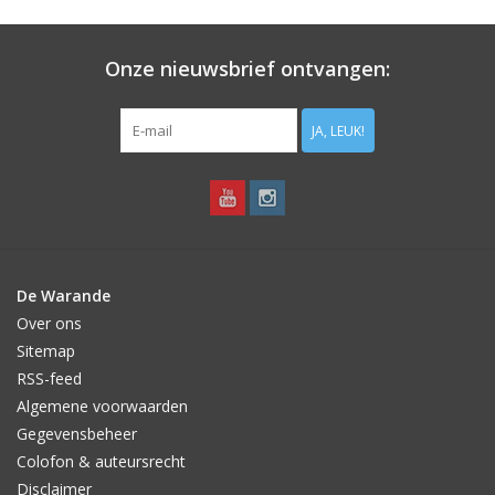
Aanbiedingen
Onze nieuwsbrief ontvangen:
Bodemverbetering
JA, LEUK!
Overige producten
Advies
Onze tuinen!
De Warande
Over ons
Sterke Bollen Dagen
Sitemap
RSS-feed
Nieuws
Algemene voorwaarden
Gegevensbeheer
Colofon & auteursrecht
Disclaimer