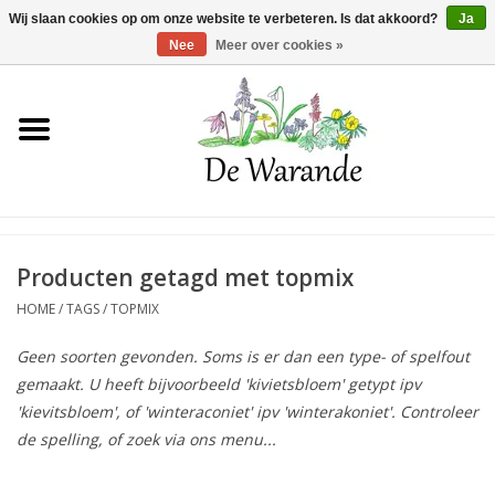
Winkelwagen >
0 Artikelen - €0,00
Wij slaan cookies op om onze website te verbeteren. Is dat akkoord?
Ja
Nee
Meer over cookies »
Home
NIEUW 2026
Voorjaarsbloeiers
Producten getagd met topmix
HOME
/
TAGS
/
TOPMIX
Zomerbloeiers
Geen soorten gevonden. Soms is er dan een type- of spelfout
gemaakt. U heeft bijvoorbeeld 'kivietsbloem' getypt ipv
Herfstbloeiers
'kievitsbloem', of 'winteraconiet' ipv 'winterakoniet'. Controleer
de spelling, of zoek via ons menu...
Schaduwplanten