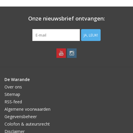
Aanbiedingen
Onze nieuwsbrief ontvangen:
Bodemverbetering
JA, LEUK!
Overige producten
Advies
Onze tuinen!
De Warande
Over ons
Sterke Bollen Dagen
Sitemap
RSS-feed
Nieuws
Algemene voorwaarden
Gegevensbeheer
Colofon & auteursrecht
Disclaimer