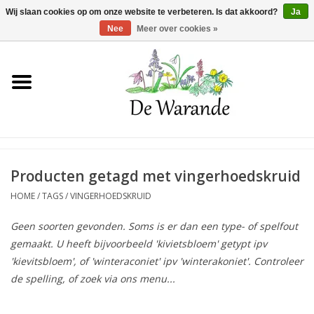
Winkelwagen >
0 Artikelen - €0,00
Wij slaan cookies op om onze website te verbeteren. Is dat akkoord?
Ja
Nee
Meer over cookies »
Home
NIEUW 2026
Voorjaarsbloeiers
Producten getagd met vingerhoedskruid
HOME
/
TAGS
/
VINGERHOEDSKRUID
Zomerbloeiers
Geen soorten gevonden. Soms is er dan een type- of spelfout
gemaakt. U heeft bijvoorbeeld 'kivietsbloem' getypt ipv
Herfstbloeiers
'kievitsbloem', of 'winteraconiet' ipv 'winterakoniet'. Controleer
de spelling, of zoek via ons menu...
Schaduwplanten