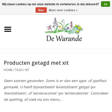
Winkelwagen >
0 Artikelen - €0,00
Wij slaan cookies op om onze website te verbeteren. Is dat akkoord?
Ja
Nee
Meer over cookies »
Home
NIEUW 2026
Voorjaarsbloeiers
Producten getagd met xit
HOME
/
TAGS
/
XIT
Zomerbloeiers
Geen soorten gevonden. Soms is er dan een type- of spelfout
gemaakt. U heeft bijvoorbeeld 'kivietsbloem' getypt ipv
Herfstbloeiers
'kievitsbloem', of 'winteraconiet' ipv 'winterakoniet'. Controleer
de spelling, of zoek via ons menu...
Schaduwplanten