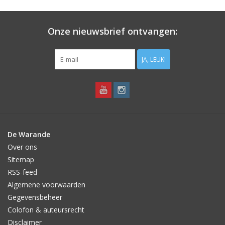
Aanbiedingen
Onze nieuwsbrief ontvangen:
Bodemverbetering
JA, LEUK!
Overige producten
Advies
Onze tuinen!
De Warande
Over ons
Sterke Bollen Dagen
Sitemap
RSS-feed
Nieuws
Algemene voorwaarden
Gegevensbeheer
Colofon & auteursrecht
Disclaimer