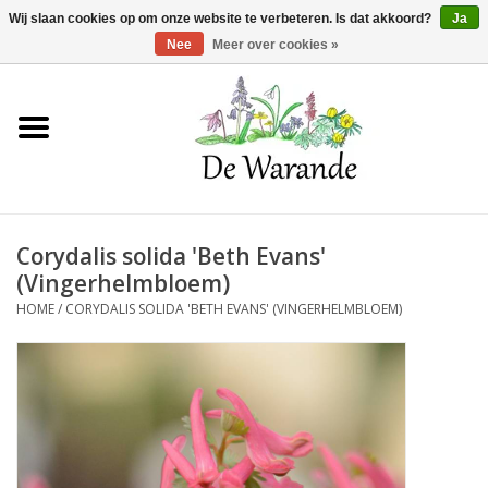
Winkelwagen >
0 Artikelen - €0,00
Wij slaan cookies op om onze website te verbeteren. Is dat akkoord?
Ja
Nee
Meer over cookies »
Home
NIEUW 2026
Corydalis solida 'Beth Evans'
Voorjaarsbloeiers
(Vingerhelmbloem)
HOME
/
CORYDALIS SOLIDA 'BETH EVANS' (VINGERHELMBLOEM)
Zomerbloeiers
Herfstbloeiers
Schaduwplanten