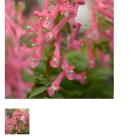
Aanbiedingen
Bodemverbetering
Overige producten
Advies
Onze tuinen!
Sterke Bollen Dagen
Nieuws