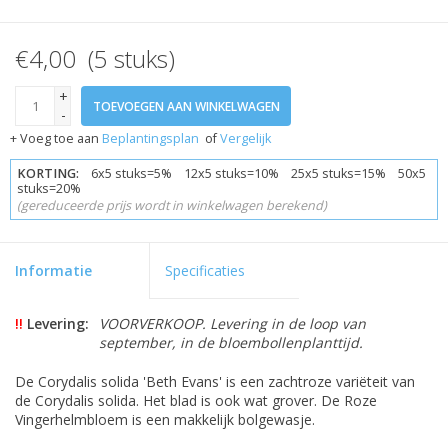
€4,00 (5 stuks)
+
TOEVOEGEN AAN WINKELWAGEN
-
+ Voeg toe aan
Beplantingsplan
of
Vergelijk
KORTING:
6x5 stuks=5% 12x5 stuks=10% 25x5 stuks=15% 50x5
stuks=20%
(gereduceerde prijs wordt in winkelwagen berekend)
Informatie
Specificaties
!!
Levering:
VOORVERKOOP. Levering in de loop van
september, in de bloembollenplanttijd.
De Corydalis solida 'Beth Evans' is een zachtroze variëteit van
de Corydalis solida. Het blad is ook wat grover. De Roze
Vingerhelmbloem is een makkelijk bolgewasje.