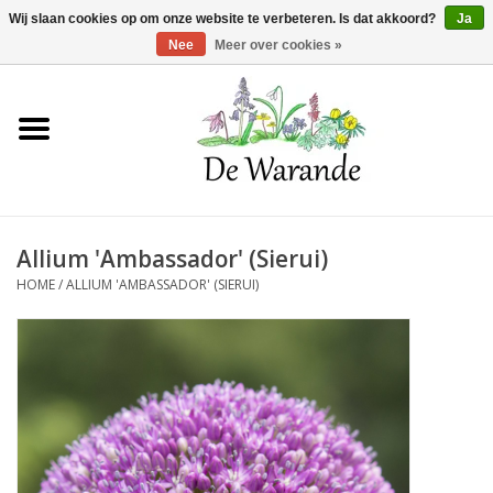
Winkelwagen >
0 Artikelen - €0,00
Wij slaan cookies op om onze website te verbeteren. Is dat akkoord?
Ja
Nee
Meer over cookies »
Home
NIEUW 2026
Allium 'Ambassador' (Sierui)
Voorjaarsbloeiers
HOME
/
ALLIUM 'AMBASSADOR' (SIERUI)
Zomerbloeiers
Herfstbloeiers
Schaduwplanten