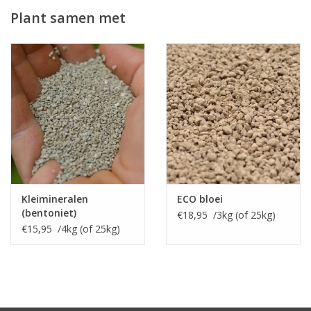
knaller zoekt in de tuin!
Plant samen met
Kleimineralen
ECO bloei
(bentoniet)
€18,95 /3kg (of 25kg)
€15,95 /4kg (of 25kg)