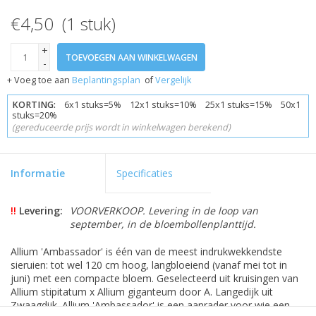
€4,50 (1 stuk)
+
TOEVOEGEN AAN WINKELWAGEN
-
+ Voeg toe aan
Beplantingsplan
of
Vergelijk
KORTING:
6x1 stuks=5% 12x1 stuks=10% 25x1 stuks=15% 50x1
stuks=20%
(gereduceerde prijs wordt in winkelwagen berekend)
Informatie
Specificaties
!!
Levering:
VOORVERKOOP. Levering in de loop van
september, in de bloembollenplanttijd.
Allium 'Ambassador' is één van de meest indrukwekkendste
sieruien: tot wel 120 cm hoog, langbloeiend (vanaf mei tot in
juni) met een compacte bloem. Geselecteerd uit kruisingen van
Allium stipitatum x Allium giganteum door A. Langedijk uit
Zwaagdijk. Allium 'Ambassador' is een aanrader voor wie een