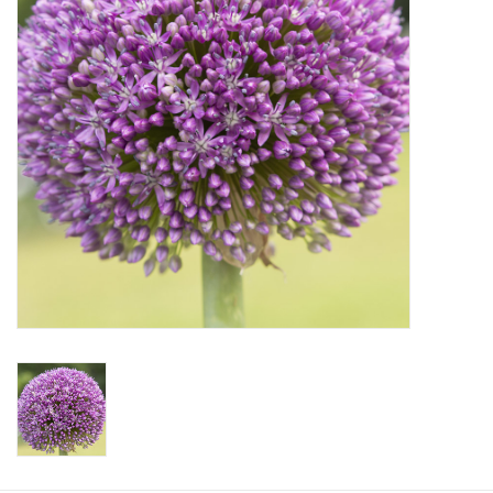
Aanbiedingen
Bodemverbetering
Overige producten
Advies
Onze tuinen!
Sterke Bollen Dagen
Nieuws