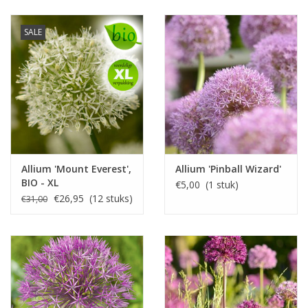
SALE
Allium 'Mount Everest',
Allium 'Pinball Wizard'
BIO - XL
€5,00 (1 stuk)
voordeelverpakking
€26,95 (12 stuks)
€31,00