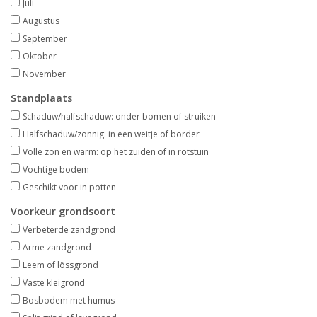
Juli
Aanbiedingen
Augustus
September
Bodemverbetering
Oktober
November
Overige producten
Standplaats
Schaduw/halfschaduw: onder bomen of struiken
Advies
Halfschaduw/zonnig: in een weitje of border
Volle zon en warm: op het zuiden of in rotstuin
Onze tuinen!
Vochtige bodem
Geschikt voor in potten
Sterke Bollen Dagen
Voorkeur grondsoort
Verbeterde zandgrond
Arme zandgrond
Nieuws
Leem of lössgrond
Vaste kleigrond
Bosbodem met humus