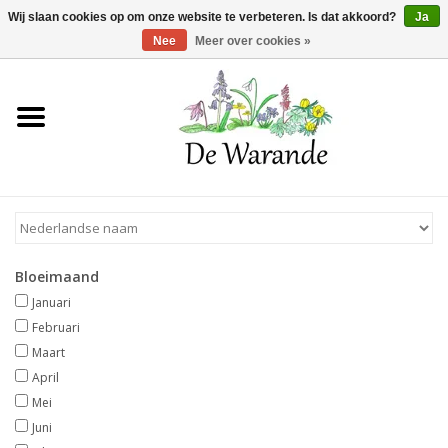
Winkelwagen >
0 Artikelen - €0,00
Wij slaan cookies op om onze website te verbeteren. Is dat akkoord?
Ja
Nee
Meer over cookies »
Home
NIEUW 2026
Voorjaarsbloeiers
Bloeimaand
Zomerbloeiers
Januari
Februari
Herfstbloeiers
Maart
April
Mei
Schaduwplanten
Juni