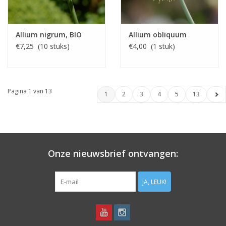
Allium nigrum, BIO
Allium obliquum
€7,25 (10 stuks)
€4,00 (1 stuk)
Pagina 1 van 13
1
2
3
4
5
13
Onze nieuwsbrief ontvangen:
JA, LEUK!