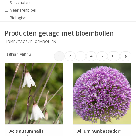
Stinzenplant
Meerjarenbloei
Biologisch
Producten getagd met bloembollen
HOME
/
TAGS
/
BLOEMBOLLEN
Pagina 1 van 13
1
2
3
4
5
13
Acis autumnalis
Allium 'Ambassador'