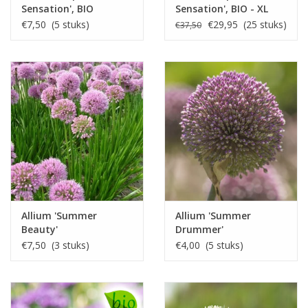
Sensation', BIO
Sensation', BIO - XL
voordeelverpakking
€7,50 (5 stuks)
€29,95 (25 stuks)
€37,50
Allium 'Summer
Allium 'Summer
Beauty'
Drummer'
€7,50 (3 stuks)
€4,00 (5 stuks)