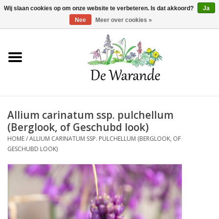
Winkelwagen >
0 Artikelen - €0,00
Wij slaan cookies op om onze website te verbeteren. Is dat akkoord?
Ja
Nee
Meer over cookies »
Home
NIEUW 2026
Allium carinatum ssp. pulchellum
Voorjaarsbloeiers
(Berglook, of Geschubd look)
HOME
/
ALLIUM CARINATUM SSP. PULCHELLUM (BERGLOOK, OF
Zomerbloeiers
GESCHUBD LOOK)
Herfstbloeiers
Schaduwplanten