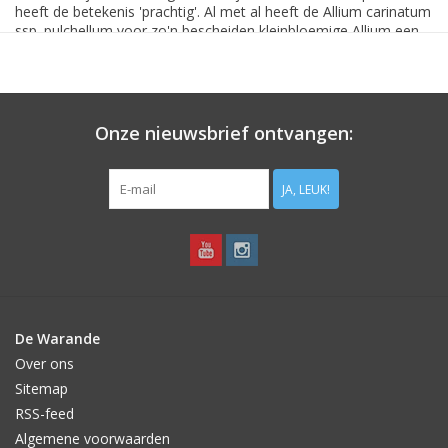
heeft de betekenis 'prachtig'. Al met al heeft de Allium carinatum
ssp. pulchellum voor zo'n bescheiden kleinbloemige Allium een
lange naam, maar laat dat de plezier die deze plant in de tuin
geeft vooral niet bederven.
Allium carinatum is inheems in Zuid- en Midden-Europa.
Onze nieuwsbrief ontvangen:
JA, LEUK!
De Warande
Over ons
Sitemap
RSS-feed
Algemene voorwaarden