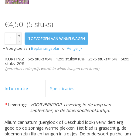
€4,50 (5 stuks)
+
TOEVOEGEN AAN WINKELWAGEN
-
+ Voeg toe aan
Beplantingsplan
of
Vergelijk
KORTING:
6x5 stuks=5% 12x5 stuks=10% 25x5 stuks=15% 50x5
stuks=20%
(gereduceerde prijs wordt in winkelwagen berekend)
Informatie
Specificaties
!!
Levering:
VOORVERKOOP. Levering in de loop van
september, in de bloembollenplanttijd.
Allium carinatum (Berglook of Geschubd look) verwildert erg
goed op de zonnige warme plekken. Het blad is grasachtig, de
bloemen zijn lila en hangen in trosjes. De ondersoort pulchellum