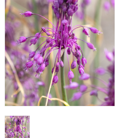
Aanbiedingen
Bodemverbetering
Overige producten
Advies
Onze tuinen!
Sterke Bollen Dagen
Nieuws