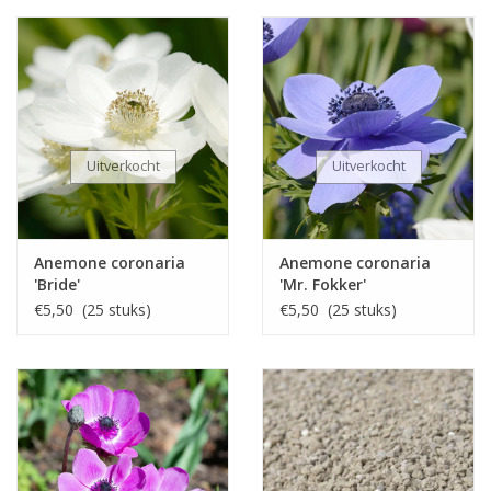
en lang: mits geplant in maart vanaf mei tot in juli. Als Anemone
coronaria 'Hollandia' goed aanslaat en terugkomt (wat de
coronaria op zonnige plekjes dus wel doet) valt de bloei eerder:
in maart, april tot in mei. De bloemen van de Anemone
coronaria 'Hollandia' zijn ook geschikt als snijbloem zodat je er
ook binnenshuis van kunt genieten.
Officieel vraagt Anemone coronaria een winterdek van blad of
stro, om bevriezing te voorkomen. De winters zijn tegenwoordig
Uitverkocht
Uitverkocht
echter niet meer zoals vroeger. Ons advies is dus afdekken bij
temperaturen lager dan -6C.
Anemone coronaria
Anemone coronaria
'Bride'
'Mr. Fokker'
€5,50 (25 stuks)
€5,50 (25 stuks)