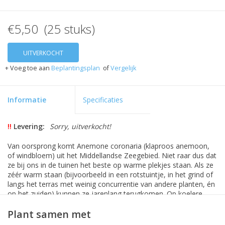
€5,50 (25 stuks)
UITVERKOCHT
+ Voeg toe aan
Beplantingsplan
of
Vergelijk
Informatie
Specificaties
!!
Levering:
Sorry, uitverkocht!
Van oorsprong komt Anemone coronaria (klaproos anemoon,
of windbloem) uit het Middellandse Zeegebied. Niet raar dus dat
ze bij ons in de tuinen het beste op warme plekjes staan. Als ze
zéér warm staan (bijvoorbeeld in een rotstuintje, in het grind of
langs het terras met weinig concurrentie van andere planten, én
op het zuiden) kunnen ze jarenlang terugkomen. Op koelere
plekjes zijn ze sowieso één zomer leuk!
Plant samen met
Anemone coronaria 'Hollandia' bloeit rood. De bloei is uitbundig