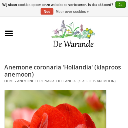
Winkelwagen >
0 Artikelen - €0,00
Wij slaan cookies op om onze website te verbeteren. Is dat akkoord?
Ja
Nee
Meer over cookies »
Home
NIEUW 2026
Anemone coronaria 'Hollandia' (klaproos
Voorjaarsbloeiers
anemoon)
HOME
/
ANEMONE CORONARIA 'HOLLANDIA' (KLAPROOS ANEMOON)
Zomerbloeiers
Herfstbloeiers
Schaduwplanten