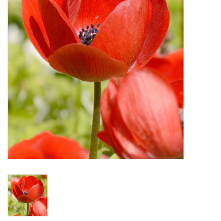
Aanbiedingen
Bodemverbetering
Overige producten
Advies
Onze tuinen!
Sterke Bollen Dagen
Nieuws