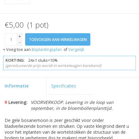
€5,00 (1 pot)
+
TOEVOEGEN AAN WINKELWAGEN
-
+ Voeg toe aan
Beplantingsplan
of
Vergelijk
KORTING:
24x1 stuks=10%
(gereduceerde prijs wordt in winkelwagen berekend)
Informatie
Specificaties
!!
Levering:
VOORVERKOOP. Levering in de loop van
september, in de bloembollenplanttijd.
De gele bosanemoon is zeer geschikt voor onder
bladverliezende bomen en struiken. Op vaste kleigrond dient u
voor het inplanten van de wortelstokken de structuur van de
bodem te verbeteren (los te maken) met bijvoorbeeld