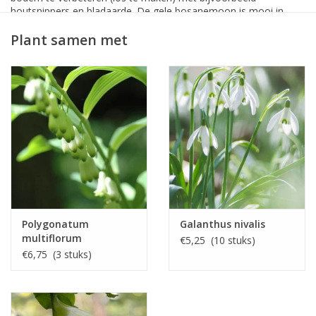
houtsnippers en bladaarde. De gele bosanemoon is mooi in
combinatie met het lelietje der dalen (Convallaria majalis).
Plant samen met
De wortelstok van de bosanemoon is gevoelig voor uitdroging:
wij leveren haar daarom in een geperforeerde polyzak mét
aarde. Plant haar zo spoedig mogelijk. Eventjes bewaren kan
wel, maar dan wel in de koelkast (vorstvrij).
Tenslotte: de bosanemoon kan massaal verwilderen maar de
soort komt niet snel op gang. Plant de wortelstokjes in een
humusrijke, luchtige bodem. Bosanemonen hebben het eerste
jaar nodig om te wortelen maar vanaf het tweede groeiseizoen
zal (mits ze goed staan) een voorjaarstapijtje van bloemetjes
ontstaan. De soort is niet geschikt voor wie direct veel kleur wil:
kies dan voor de Anemone blanda.
Polygonatum
Galanthus nivalis
multiflorum
€5,25 (10 stuks)
€6,75 (3 stuks)