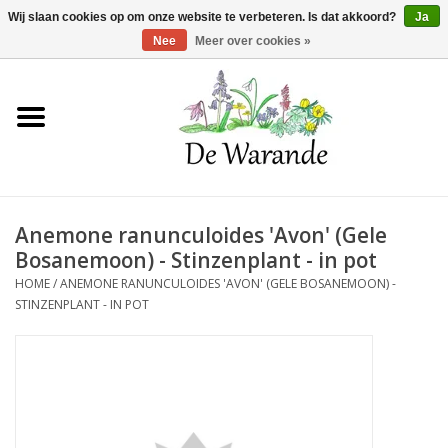
Winkelwagen >
0 Artikelen - €0,00
Wij slaan cookies op om onze website te verbeteren. Is dat akkoord?
Ja
Nee
Meer over cookies »
Home
NIEUW 2026
Anemone ranunculoides 'Avon' (Gele
Voorjaarsbloeiers
Bosanemoon) - Stinzenplant - in pot
HOME
/
ANEMONE RANUNCULOIDES 'AVON' (GELE BOSANEMOON) -
Zomerbloeiers
STINZENPLANT - IN POT
Herfstbloeiers
Schaduwplanten