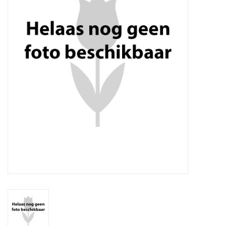
Aanbiedingen
Bodemverbetering
Overige producten
Advies
Onze tuinen!
Sterke Bollen Dagen
Nieuws