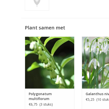
Plant samen met
Salomonszegel
Sneeuwklokje, 
April/mei, groen/wit, 75 cm
Februari/maart
Onmisbaar in de schaduwtuin!
Het gewoonste 
INFO EN KOPEN
INFO EN
Polygonatum
Galanthus niv
multiflorum
€5,25 (10 stuk
€6,75 (3 stuks)