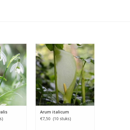
stinzenplant
Italiaanse Aronskelk
, wit, 15 cm
April/mei, groen (oranjerode
bessen), 40 cm
Sneeuwklokje
INFO EN KOPEN
 KOPEN
alis
Arum italicum
s)
€7,50 (10 stuks)