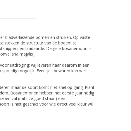
er bladverliezende bomen en struiken. Op vaste
rtelstokken de structuur van de bodem te
utsnippers en bladaarde. De gele bosanemoon is
onvallaria majalis).
oor uitdroging: wij leveren haar daarom in een
o spoedig mogelijk. Eventjes bewaren kan wel,
eren maar de soort komt niet snel op gang. Plant
 bodem. Bosanemonen hebben het eerste jaar nodig
zoen zal (mits ze goed staan) een
ort is niet geschikt voor wie direct veel kleur wil: