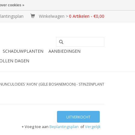
over cookies »
lantingsplan
Winkelwagen >
0 Artikelen - €0,00
SCHADUWPLANTEN
AANBIEDINGEN
BOLLEN DAGEN
UNCULOIDES 'AVON' (GELE BOSANEMOON) - STINZENPLANT
UITVERKOCHT
+ Voeg toe aan
Beplantingsplan
of
Vergelijk