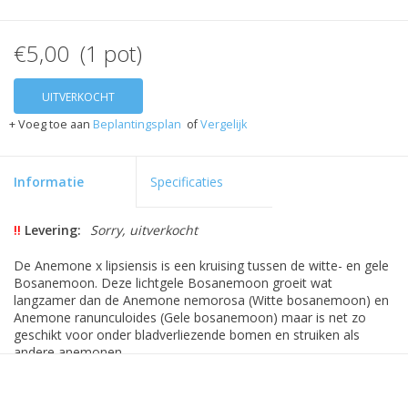
€5,00 (1 pot)
UITVERKOCHT
+ Voeg toe aan
Beplantingsplan
of
Vergelijk
Informatie
Specificaties
!!
Levering:
Sorry, uitverkocht
De Anemone x lipsiensis is een kruising tussen de witte- en gele
Bosanemoon. Deze lichtgele Bosanemoon groeit wat
langzamer dan de Anemone nemorosa (Witte bosanemoon) en
Anemone ranunculoides (Gele bosanemoon) maar is net zo
geschikt voor onder bladverliezende bomen en struiken als
andere anemonen.
De wortelstok van de Bosanemoon is gevoelig voor uitdroging:
wij leveren haar daarom in een geperforeerde polyzak mét