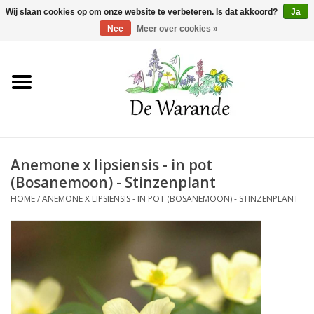
Winkelwagen >
0 Artikelen - €0,00
Wij slaan cookies op om onze website te verbeteren. Is dat akkoord?
Ja
Nee
Meer over cookies »
Home
NIEUW 2026
Anemone x lipsiensis - in pot
Voorjaarsbloeiers
(Bosanemoon) - Stinzenplant
HOME
/
ANEMONE X LIPSIENSIS - IN POT (BOSANEMOON) - STINZENPLANT
Zomerbloeiers
Herfstbloeiers
Schaduwplanten