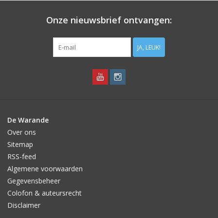
aarde. Plant haar zo spoedig mogelijk. Eventjes bewaren kan
wel, maar dan wel in de koelkast (vorstvrij).
Onze nieuwsbrief ontvangen:
Tenslotte: de bosanemoon kan massaal verwilderen maar de
soort komt niet snel op gang. Plant de wortelstokjes in een
JA, LEUK!
humusrijke, luchtige bodem. Bosanemonen hebben het eerste
jaar nodig om te wortelen maar vanaf het tweede groeiseizoen
zal (mits ze goed staan) een voorjaarstapijtje van bloemetjes
ontstaan. De soort is niet geschikt voor wie direct veel kleur wil:
kies dan voor de Anemone blanda.
De Warande
Over ons
Sitemap
RSS-feed
Algemene voorwaarden
Gegevensbeheer
Colofon & auteursrecht
Disclaimer