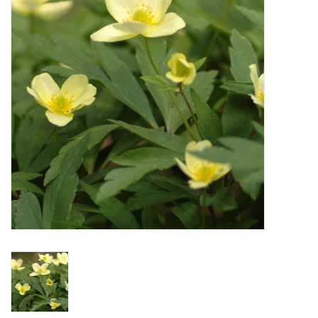
Aanbiedingen
Bodemverbetering
Overige producten
Advies
Onze tuinen!
Sterke Bollen Dagen
Nieuws