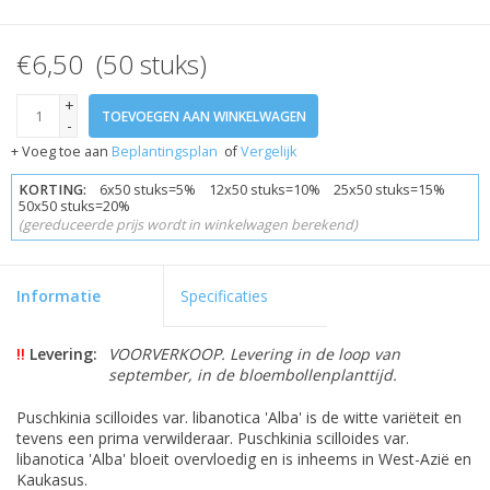
€6,50 (50 stuks)
+
TOEVOEGEN AAN WINKELWAGEN
-
+ Voeg toe aan
Beplantingsplan
of
Vergelijk
KORTING:
6x50 stuks=5% 12x50 stuks=10% 25x50 stuks=15%
50x50 stuks=20%
(gereduceerde prijs wordt in winkelwagen berekend)
Informatie
Specificaties
!!
Levering:
VOORVERKOOP. Levering in de loop van
september, in de bloembollenplanttijd.
Puschkinia scilloides var. libanotica 'Alba' is de witte variëteit en
tevens een prima verwilderaar. Puschkinia scilloides var.
libanotica 'Alba' bloeit overvloedig en is inheems in West-Azië en
Kaukasus.