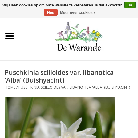
Winkelwagen >
0 Artikelen - €0,00
Wij slaan cookies op om onze website te verbeteren. Is dat akkoord?
Ja
Nee
Meer over cookies »
Home
NIEUW 2026
Puschkinia scilloides var. libanotica
Voorjaarsbloeiers
'Alba' (Buishyacint)
HOME
/
PUSCHKINIA SCILLOIDES VAR. LIBANOTICA 'ALBA' (BUISHYACINT)
Zomerbloeiers
Herfstbloeiers
Schaduwplanten