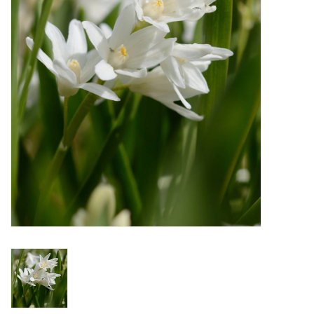
Aanbiedingen
Bodemverbetering
Overige producten
Advies
Onze tuinen!
Sterke Bollen Dagen
Nieuws