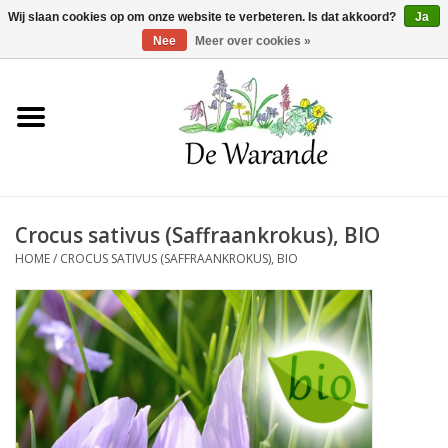
Winkelwagen >
0 Artikelen - €0,00
Wij slaan cookies op om onze website te verbeteren. Is dat akkoord?
Ja
Nee
Meer over cookies »
Home
NIEUW 2026
Crocus sativus (Saffraankrokus), BIO
Voorjaarsbloeiers
HOME
/
CROCUS SATIVUS (SAFFRAANKROKUS), BIO
Zomerbloeiers
Herfstbloeiers
Schaduwplanten