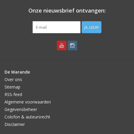
Er zijn tal van recepten te vinden met de Saffraankrokus, google
maar eens!
Onze nieuwsbrief ontvangen:
Na ontvangst direct planten.
JA, LEUK!
De Warande
Over ons
Sitemap
RSS-feed
Algemene voorwaarden
Gegevensbeheer
Colofon & auteursrecht
Disclaimer