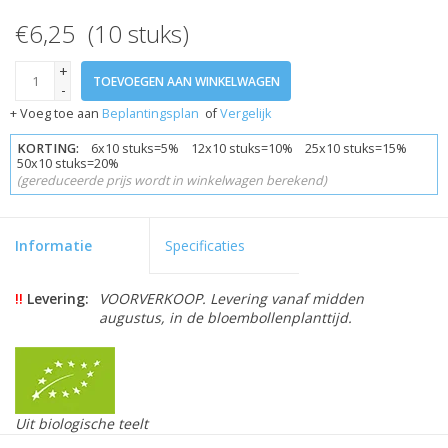
€6,25 (10 stuks)
+
TOEVOEGEN AAN WINKELWAGEN
-
+ Voeg toe aan
Beplantingsplan
of
Vergelijk
KORTING:
6x10 stuks=5% 12x10 stuks=10% 25x10 stuks=15%
50x10 stuks=20%
(gereduceerde prijs wordt in winkelwagen berekend)
Informatie
Specificaties
!!
Levering:
VOORVERKOOP. Levering vanaf midden
augustus, in de bloembollenplanttijd.
Uit biologische teelt
Skal gecertificeerd 109846