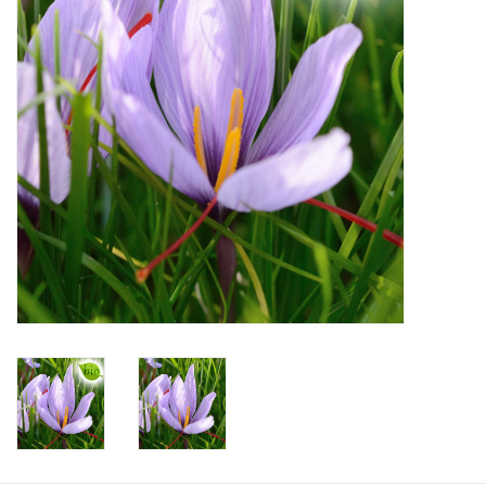
Aanbiedingen
Bodemverbetering
Overige producten
Advies
Onze tuinen!
Sterke Bollen Dagen
Nieuws