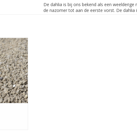
De dahlia is bij ons bekend als een weelderige r
de nazomer tot aan de eerste vorst. De dahlia i
grotere aantallen en in combinatie met vaste pl
komen. Maar traditioneel kunnen ze ook verrass
moestuinen of een complete border met uitsluit
Dahlia's plant je in principe na de vorst; vanaf
8-3-8 + 2 MgO)
opkomende dahlia dan af bij nachtvorst. Of tre
lichte vorstvrije plek.
oede voorraad
Dahlia's worden ondiep geplant: circa 1x de k
n tevens
grond uit komen.
groei
Plant de dahliaknollen in een losse, vruchtbar
 KOPEN
Groei (een organische meststof met een hoog st
bevordert wel een sterkere groei. Om de dahlia
de plant her en der te toppen.
Geef de dahlia vlak voor de bloei de meststof
kaliumgehalte); ook dit is optioneel maar bevo
bloemen zorgt voor een langere rijkere bloei.
Na maanden van hun bloei te hebben genoten di
weer gerooid te worden. Meestal is dit eind n
losse aarde of onder kranten in een kist, op ee
Denk aan een kelder of een vorstvrij schuurtje. 