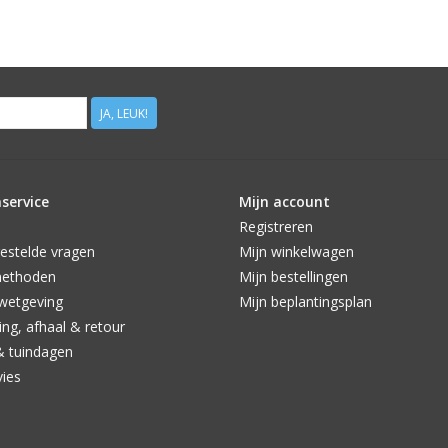
minimaal 30 cm in de grond. Op die diepte is 
mensen dekken de dahlia's af met blad of stro; di
winterhard. Als er na een goed groeiseizoen rui
voorraad elders staat, kan met resterende knol
namelijk wel veel werk.
JA, LEUK!
service
Mijn account
Registreren
estelde vragen
Mijn winkelwagen
methoden
Mijn bestellingen
wetgeving
Mijn beplantingsplan
ng, afhaal & retour
& tuindagen
vies