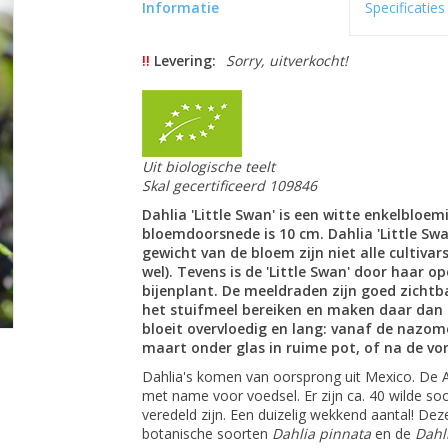
Informatie
Specificaties
!!
Levering:
Sorry, uitverkocht!
Uit biologische teelt
Skal gecertificeerd 109846
Dahlia 'Little Swan' is een witte enkelbloe
bloemdoorsnede is 10 cm. Dahlia 'Little Swa
gewicht van de bloem zijn niet alle cultivars
wel). Tevens is de 'Little Swan' door haar 
bijenplant. De meeldraden zijn goed zichtba
het stuifmeel bereiken en maken daar dan o
bloeit overvloedig en lang: vanaf de nazome
maart onder glas in ruime pot, of na de vor
Dahlia's komen van oorsprong uit Mexico. De Az
met name voor voedsel. Er zijn ca. 40 wilde so
veredeld zijn. Een duizelig wekkend aantal! Deze
botanische soorten
Dahlia pinnata
en de
Dahl