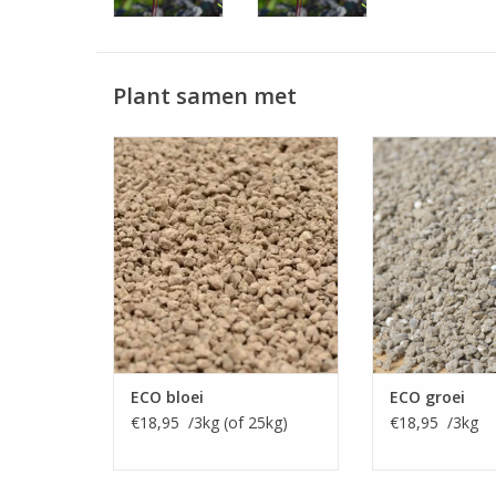
Plant samen met
ECO bloei (NPK 4-4-14 + 2 MgO)
ECO groei ( NPK 
Kali rijke meststof voor
Zorgt voor een g
bloembollen
bemesting e
directe 
INFO EN KOPEN
INFO EN
ECO bloei
ECO groei
€18,95 /3kg (of 25kg)
€18,95 /3kg