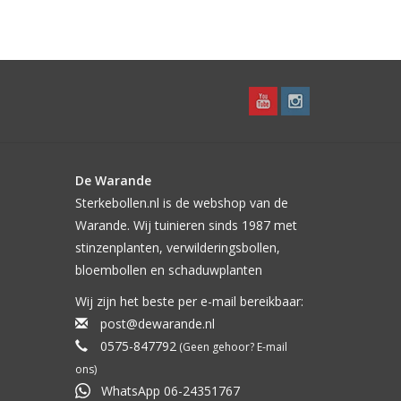
de knol ook beschermt tegen de vorst. Sommige
t blijft echter een risico want de dahlia is niet
m voldoende knollen zijn en er reeds een veilige
len dit risico wel genomen worden. Het scheelt
De Warande
Sterkebollen.nl is de webshop van de
Warande. Wij tuinieren sinds 1987 met
stinzenplanten, verwilderingsbollen,
bloembollen en schaduwplanten
Wij zijn het beste per e-mail bereikbaar:
post@dewarande.nl
0575-847792
(Geen gehoor? E-mail
ons)
WhatsApp 06-24351767