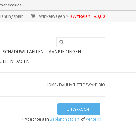
over cookies »
lantingsplan
Winkelwagen >
0 Artikelen - €0,00
SCHADUWPLANTEN
AANBIEDINGEN
BOLLEN DAGEN
HOME
/
DAHLIA 'LITTLE SWAN', BIO
UITVERKOCHT
+ Voeg toe aan
Beplantingsplan
of
Vergelijk