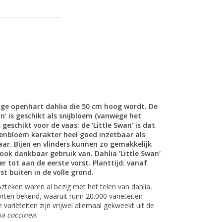
mige openhart dahlia die 50 cm hoog wordt. De
n' is geschikt als snijbloem (vanwege het
 geschikt voor de vaas: de 'Little Swan' is dat
openbloem karakter heel goed inzetbaar als
ar. Bijen en vlinders kunnen zo gemakkelijk
ok dankbaar gebruik van. Dahlia 'Little Swan'
r tot aan de eerste vorst. Planttijd: vanaf
st buiten in de volle grond.
teken waren al bezig met het telen van dahlia,
orten bekend, waaruit ruim 20.000 variëteiten
 variëteiten zijn vrijwel allemaal gekweekt uit de
ia coccinea
.