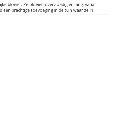
ijke bloeier. Ze bloeien overvloedig en lang: vanaf
s een prachtige toevoeging in de tuin waar ze in
anten of siergrassen het beste tot hun recht
end ogen: denk aan dahlia's als randbeplanting in
end dahlia's.
 mei dus. Eerder planten kan wel, maar dek de
k ze vanaf maart voor in een ruime pot op een
nolhoogte. De oude stengel moet nog nét boven de
e bodem. Voeg bij het planten wat meststof Eco
ikstofgehalte) toe. Dit is optioneel, maar
 mooier en breder te laten groeien, raden wij aan
 Eco Bloei (een organische meststof met een hoog
rdert de bloei. Het wegnemen van uitgebloeide
enen dahlia's voordat de vorst de grond bereikt
ovember. Bewaar de opgegraven knollen in droge,
n koele plek met een relatief hoge luchtvochtigheid.
Inkuilen kan overigens ook: graaf de dahlia knol