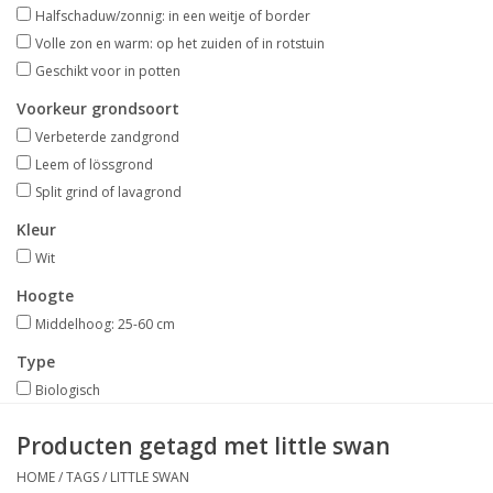
Aanbiedingen
Halfschaduw/zonnig: in een weitje of border
Volle zon en warm: op het zuiden of in rotstuin
Geschikt voor in potten
Bodemverbetering
Voorkeur grondsoort
Verbeterde zandgrond
Overige producten
Leem of lössgrond
Split grind of lavagrond
Advies
Kleur
Wit
Onze tuinen!
Hoogte
Sterke Bollen Dagen
Middelhoog: 25-60 cm
Type
Nieuws
Biologisch
Producten getagd met little swan
HOME
/
TAGS
/
LITTLE SWAN