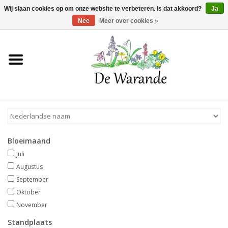
Winkelwagen >
0 Artikelen - €0,00
Wij slaan cookies op om onze website te verbeteren. Is dat akkoord?
Ja
Nee
Meer over cookies »
Home
NIEUW 2026
Voorjaarsbloeiers
Bloeimaand
Zomerbloeiers
Juli
Augustus
Herfstbloeiers
September
Oktober
November
Schaduwplanten
Standplaats