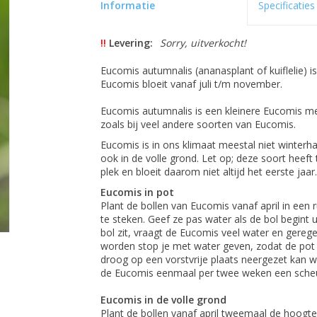
Informatie
Specificaties
!!
Levering:
Sorry, uitverkocht!
Eucomis autumnalis (ananasplant of kuiflelie) is
Eucomis bloeit vanaf juli t/m november.
Eucomis autumnalis is een kleinere Eucomis me
zoals bij veel andere soorten van Eucomis.
Eucomis is in ons klimaat meestal niet winterha
ook in de volle grond. Let op; deze soort heeft
plek en bloeit daarom niet altijd het eerste jaar
Eucomis in pot
Plant de bollen van Eucomis vanaf april in een r
te steken. Geef ze pas water als de bol begint 
bol zit, vraagt de Eucomis veel water en gerege
worden stop je met water geven, zodat de pot
droog op een vorstvrije plaats neergezet kan w
de Eucomis eenmaal per twee weken een scheu
Eucomis in de volle grond
Plant de bollen vanaf april tweemaal de hoogte 