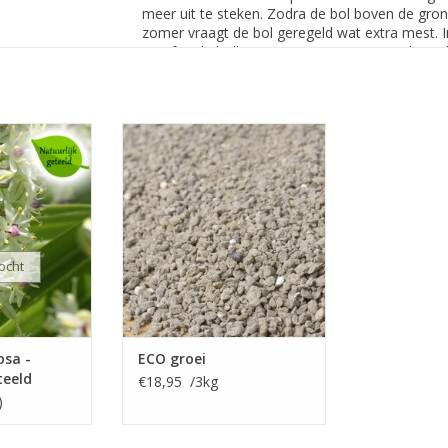
meer uit te steken. Zodra de bol boven de grond
zomer vraagt de bol geregeld wat extra mest. In 
graaf je de bollen uit. Bewaar ze op een droge k
klimaten (Zuid-Europa of langs de Nederlandse 
zitten, afgedekt met een laag mulch.
kuiflelie
ECO groei ( NPK 8-3-8 + 2 MgO)
, wit/roze, 50
Zorgt voor een goede voorraad
bemesting en tevens
id-Afrika,
directe groei
vermeerderen
INFO EN KOPEN
O
ocht
sa -
ECO groei
teeld
€18,95 /3kg
)