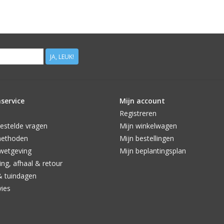
JA, LEUK!
service
Mijn account
Registreren
estelde vragen
Mijn winkelwagen
methoden
Mijn bestellingen
wetgeving
Mijn beplantingsplan
ng, afhaal & retour
& tuindagen
vies