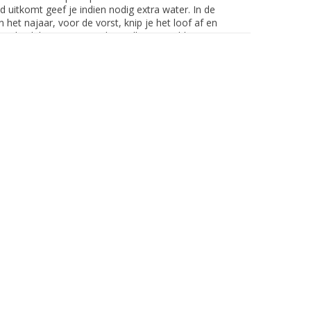
 uitkomt geef je indien nodig extra water. In de
het najaar, voor de vorst, knip je het loof af en
oele plek (4 tot 10 graden). Alleen in milde
kust) kunnen de bollen ook in de grond blijven