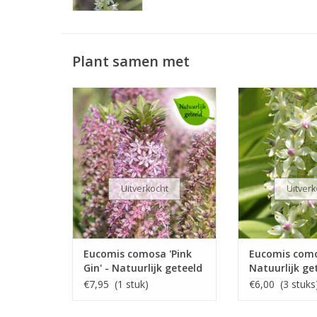
Plant samen met
Ananasplant/kuiflelie
Ananasplant/
Juli t/m november, roze, 60 cm
Juli t/m november
cm
Prachtige roze variëteit
Soort uit Zu
INFO
gemakkelijk te 
INF
Uitverkocht
Uitverk
Eucomis comosa 'Pink
Eucomis como
Gin' - Natuurlijk geteeld
Natuurlijk ge
€7,95 (1 stuk)
€6,00 (3 stuks