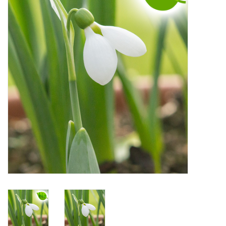
Aanbiedingen
Bodemverbetering
Overige producten
Advies
Onze tuinen!
Sterke Bollen Dagen
Nieuws