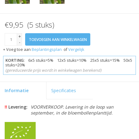
€9,95 (5 stuks)
+
TOEVOEGEN AAN WINKELWAGEN
-
+ Voeg toe aan
Beplantingsplan
of
Vergelijk
KORTING:
6x5 stuks=5% 12x5 stuks=10% 25x5 stuks=15% 50x5
stuks=20%
(gereduceerde prijs wordt in winkelwagen berekend)
Informatie
Specificaties
!!
Levering:
VOORVERKOOP. Levering in de loop van
september, in de bloembollenplanttijd.