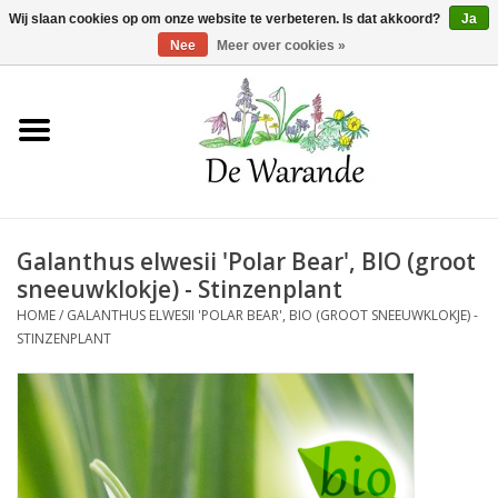
Winkelwagen >
0 Artikelen - €0,00
Wij slaan cookies op om onze website te verbeteren. Is dat akkoord?
Ja
Nee
Meer over cookies »
Home
NIEUW 2026
Galanthus elwesii 'Polar Bear', BIO (groot
Voorjaarsbloeiers
sneeuwklokje) - Stinzenplant
HOME
/
GALANTHUS ELWESII 'POLAR BEAR', BIO (GROOT SNEEUWKLOKJE) -
Zomerbloeiers
STINZENPLANT
Herfstbloeiers
Schaduwplanten