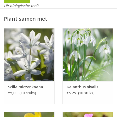
Uit biologische teelt
Skal-gecertificeerd 109846
Plant samen met
De 'Polar Bear' onderscheidt zich van de soort elwesii door de
stand van de bloemen tijdens de start van de bloei. Deze staan
dan namelijk horizontaal.
De 'Polar Bear' is net als de soort elwesii zeer geschikt voor in
een stinzenwei of voor onder bladverliezende bomen en
struiken, maar kan ook zeer zonnig en warm staan. Wel valt de
bloei voor een elwesii-soortje wat laat, ongeveer gelijk met de
gewone nivalis.
Scilla miczenkoana
Galanthus nivalis
€5,00 (10 stuks)
€5,25 (10 stuks)