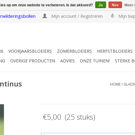
kies op om onze website te verbeteren. Is dat akkoord?
Ja
Nee
Meer 
rwilderingsbollen
Mijn account / Registreren
Mijn bep
26
VOORJAARSBLOEIERS
ZOMERBLOEIERS
HERFSTBLOEIERS
NG
OVERIGE PRODUCTEN
ADVIES
ONZE TUINEN!
STERKE 
ntinus
HOME
/
GLADI
€5,00 (25 stuks)