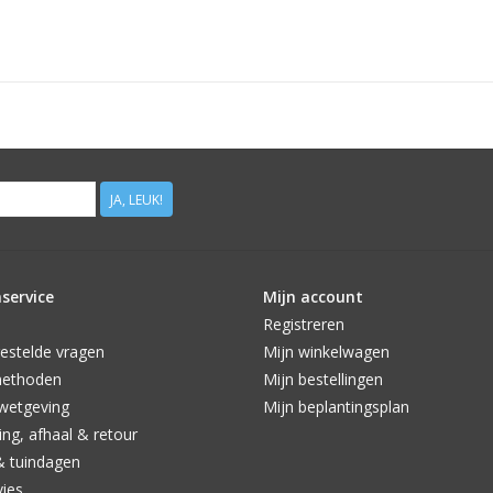
JA, LEUK!
service
Mijn account
Registreren
estelde vragen
Mijn winkelwagen
methoden
Mijn bestellingen
wetgeving
Mijn beplantingsplan
ng, afhaal & retour
& tuindagen
vies