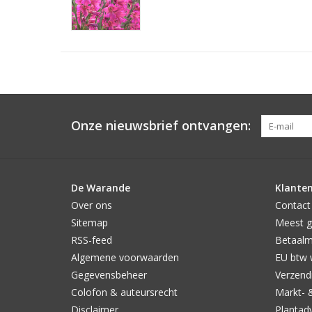
Onze nieuwsbrief ontvangen:
De Warande
Klanten
Over ons
Contact
Sitemap
Meest g
RSS-feed
Betaal
Algemene voorwaarden
EU btw 
Gegevensbeheer
Verzendi
Colofon & auteursrecht
Markt- 
Disclaimer
Plantad