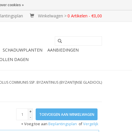
over cookies »
lantingsplan
Winkelwagen >
0 Artikelen - €0,00
SCHADUWPLANTEN
AANBIEDINGEN
BOLLEN DAGEN
OLUS COMMUNIS SSP. BYZANTINUS (BYZANTIJNSE GLADIOOL)
+
TOEVOEGEN AAN WINKELWAGEN
-
+ Voeg toe aan
Beplantingsplan
of
Vergelijk