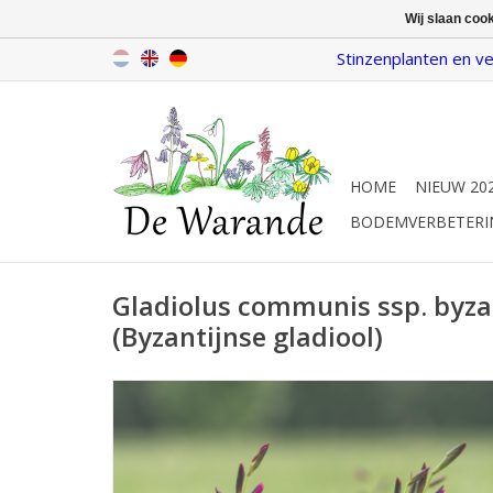
Wij slaan coo
Stinzenplanten en ve
HOME
NIEUW 20
BODEMVERBETERI
Gladiolus communis ssp. byza
(Byzantijnse gladiool)