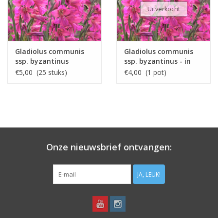
Uitverkocht
Gladiolus communis
Gladiolus communis
ssp. byzantinus
ssp. byzantinus - in
pot
€5,00 (25 stuks)
€4,00 (1 pot)
Onze nieuwsbrief ontvangen:
JA, LEUK!