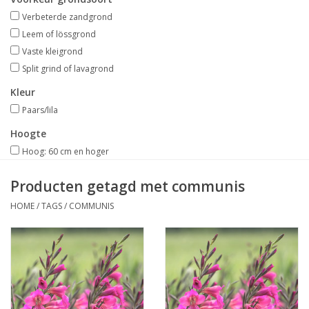
Aanbiedingen
Verbeterde zandgrond
Leem of lössgrond
Bodemverbetering
Vaste kleigrond
Split grind of lavagrond
Overige producten
Kleur
Paars/lila
Advies
Hoogte
Hoog: 60 cm en hoger
Onze tuinen!
Producten getagd met communis
Sterke Bollen Dagen
HOME
/
TAGS
/
COMMUNIS
Nieuws