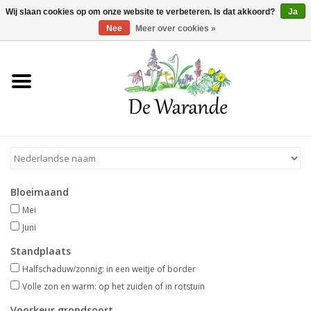
Winkelwagen >
0 Artikelen - €0,00
Wij slaan cookies op om onze website te verbeteren. Is dat akkoord?
Ja
Nee
Meer over cookies »
Home
NIEUW 2026
Voorjaarsbloeiers
Bloeimaand
Zomerbloeiers
Mei
Juni
Herfstbloeiers
Standplaats
Halfschaduw/zonnig: in een weitje of border
Schaduwplanten
Volle zon en warm: op het zuiden of in rotstuin
Voorkeur grondsoort