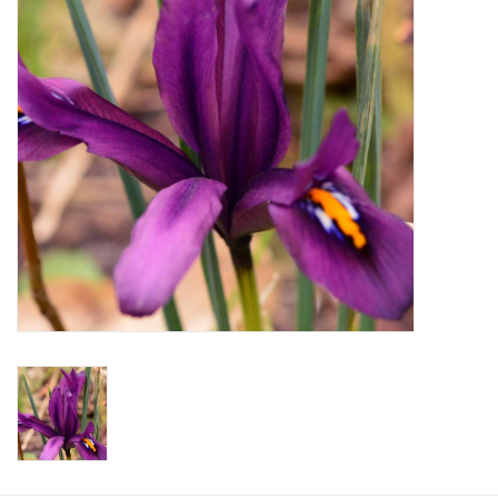
Aanbiedingen
Bodemverbetering
Overige producten
Advies
Onze tuinen!
Sterke Bollen Dagen
Nieuws