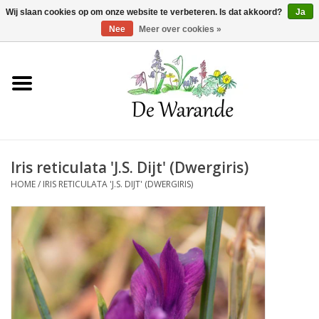
Winkelwagen >
0 Artikelen - €0,00
Wij slaan cookies op om onze website te verbeteren. Is dat akkoord?
Ja
Nee
Meer over cookies »
Home
NIEUW 2026
Iris reticulata 'J.S. Dijt' (Dwergiris)
Voorjaarsbloeiers
HOME
/
IRIS RETICULATA 'J.S. DIJT' (DWERGIRIS)
Zomerbloeiers
Herfstbloeiers
Schaduwplanten