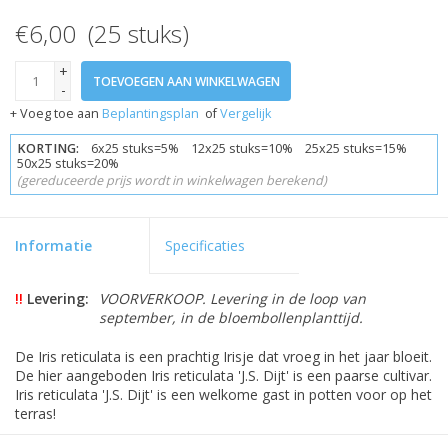
€6,00 (25 stuks)
+
TOEVOEGEN AAN WINKELWAGEN
-
+ Voeg toe aan
Beplantingsplan
of
Vergelijk
KORTING:
6x25 stuks=5% 12x25 stuks=10% 25x25 stuks=15%
50x25 stuks=20%
(gereduceerde prijs wordt in winkelwagen berekend)
Informatie
Specificaties
!!
Levering:
VOORVERKOOP. Levering in de loop van
september, in de bloembollenplanttijd.
De Iris reticulata is een prachtig Irisje dat vroeg in het jaar bloeit.
De hier aangeboden Iris reticulata 'J.S. Dijt' is een paarse cultivar.
Iris reticulata 'J.S. Dijt' is een welkome gast in potten voor op het
terras!