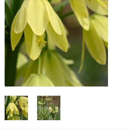
Aanbiedingen
Bodemverbetering
Overige producten
Advies
Onze tuinen!
Sterke Bollen Dagen
Nieuws