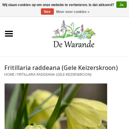
Winkelwagen >
0 Artikelen - €0,00
Wij slaan cookies op om onze website te verbeteren. Is dat akkoord?
Ja
Nee
Meer over cookies »
Home
NIEUW 2026
Fritillaria raddeana (Gele Keizerskroon)
Voorjaarsbloeiers
HOME
/
FRITILLARIA RADDEANA (GELE KEIZERSKROON)
Zomerbloeiers
Herfstbloeiers
Schaduwplanten