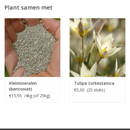
verschillende soorten bloembollen.
Plant samen met
Ze verdragen halve schaduw, maar hebben de voorkeur aan een
zonnig en warm plekje. Uiteraard sterft het loof van de
Keizerskroon na de bloei af, toch verlangen ze vooral zomers
warme en goed gedraineerde grond, om zich voor te bereiden
op het volgende bloeiseizoen.
Fritillaria is inheems in Iran, Turkmenistan, en Kashmir.
Kleimineralen
Tulipa turkestanica
(bentoniet)
€5,00 (25 stuks)
€15,95 /4kg (of 25kg)