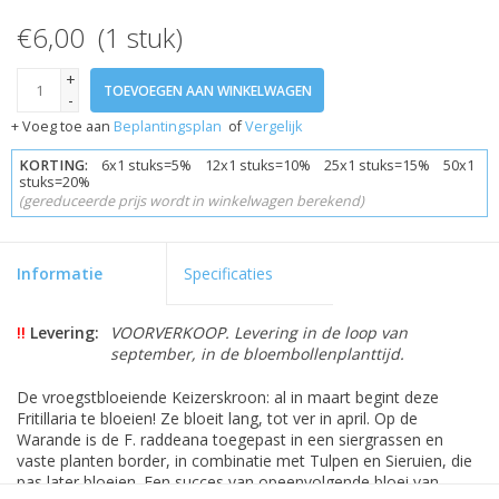
€6,00 (1 stuk)
+
TOEVOEGEN AAN WINKELWAGEN
-
+ Voeg toe aan
Beplantingsplan
of
Vergelijk
KORTING:
6x1 stuks=5% 12x1 stuks=10% 25x1 stuks=15% 50x1
stuks=20%
(gereduceerde prijs wordt in winkelwagen berekend)
Informatie
Specificaties
!!
Levering:
VOORVERKOOP. Levering in de loop van
september, in de bloembollenplanttijd.
De vroegstbloeiende Keizerskroon: al in maart begint deze
Fritillaria te bloeien! Ze bloeit lang, tot ver in april. Op de
Warande is de F. raddeana toegepast in een siergrassen en
vaste planten border, in combinatie met Tulpen en Sieruien, die
pas later bloeien. Een succes van opeenvolgende bloei van