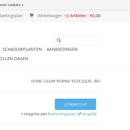
over cookies »
lantingsplan
Winkelwagen >
0 Artikelen - €0,00
SCHADUWPLANTEN
AANBIEDINGEN
BOLLEN DAGEN
HOME
/
LILIUM 'ROBINA' ROZE (LELIE) - BIO
UITVERKOCHT
+ Voeg toe aan
Beplantingsplan
of
Vergelijk