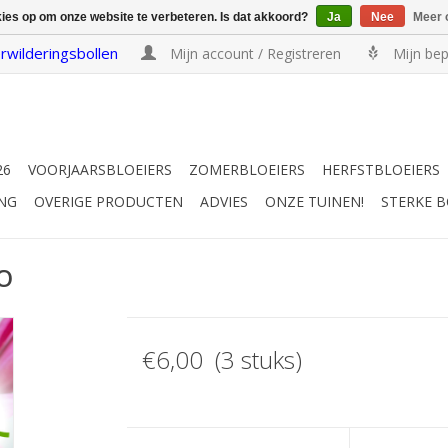
kies op om onze website te verbeteren. Is dat akkoord?
Ja
Nee
Meer 
rwilderingsbollen
Mijn account / Registreren
Mijn bep
26
VOORJAARSBLOEIERS
ZOMERBLOEIERS
HERFSTBLOEIERS
NG
OVERIGE PRODUCTEN
ADVIES
ONZE TUINEN!
STERKE 
IO
€6,00 (3 stuks)