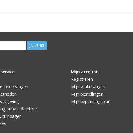
JA, LEUK!
service
Mijn account
Registreren
estelde vragen
Mijn winkelwagen
methoden
Mijn bestellingen
wetgeving
Mijn beplantingsplan
ng, afhaal & retour
& tuindagen
vies