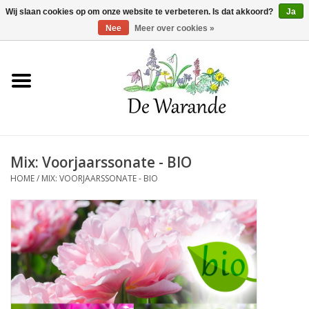
Winkelwagen >
0 Artikelen - €0,00
Wij slaan cookies op om onze website te verbeteren. Is dat akkoord?
Ja
Nee
Meer over cookies »
Home
NIEUW 2026
Mix: Voorjaarssonate - BIO
Voorjaarsbloeiers
HOME
/
MIX: VOORJAARSSONATE - BIO
Zomerbloeiers
Herfstbloeiers
Schaduwplanten