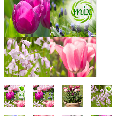
Aanbiedingen
Bodemverbetering
Overige producten
Advies
Onze tuinen!
Sterke Bollen Dagen
Nieuws