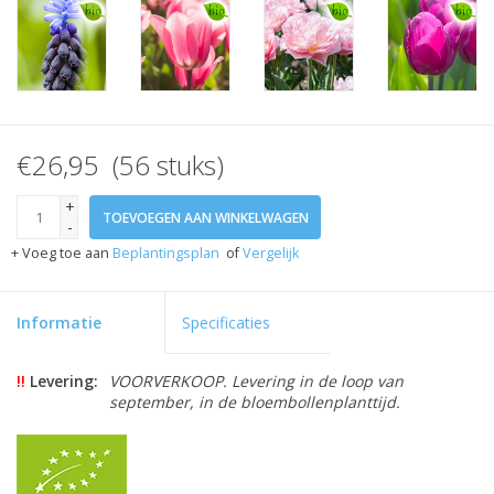
€26,95 (56 stuks)
+
TOEVOEGEN AAN WINKELWAGEN
-
+ Voeg toe aan
Beplantingsplan
of
Vergelijk
Informatie
Specificaties
!!
Levering:
VOORVERKOOP. Levering in de loop van
september, in de bloembollenplanttijd.