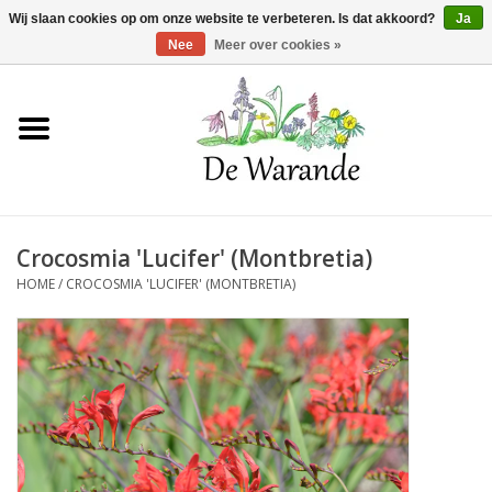
Winkelwagen >
0 Artikelen - €0,00
Wij slaan cookies op om onze website te verbeteren. Is dat akkoord?
Ja
Nee
Meer over cookies »
Home
NIEUW 2026
Crocosmia 'Lucifer' (Montbretia)
Voorjaarsbloeiers
HOME
/
CROCOSMIA 'LUCIFER' (MONTBRETIA)
Zomerbloeiers
Herfstbloeiers
Schaduwplanten