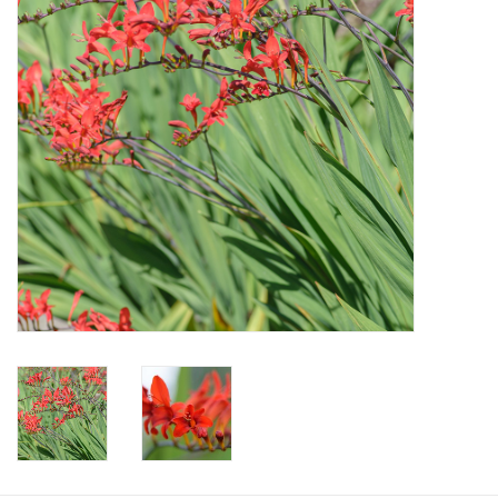
Aanbiedingen
Bodemverbetering
Overige producten
Advies
Onze tuinen!
Sterke Bollen Dagen
Nieuws