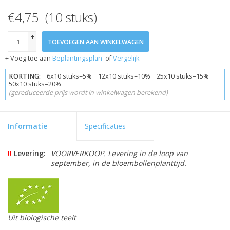
€4,75 (10 stuks)
+
TOEVOEGEN AAN WINKELWAGEN
-
+ Voeg toe aan
Beplantingsplan
of
Vergelijk
KORTING:
6x10 stuks=5% 12x10 stuks=10% 25x10 stuks=15%
50x10 stuks=20%
(gereduceerde prijs wordt in winkelwagen berekend)
Informatie
Specificaties
!!
Levering:
VOORVERKOOP. Levering in de loop van
september, in de bloembollenplanttijd.
Uit biologische teelt
Skal gecertificeerd 109846