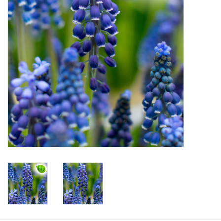
Aanbiedingen
Bodemverbetering
Overige producten
Advies
Onze tuinen!
Sterke Bollen Dagen
Nieuws