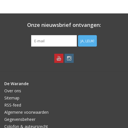
Een mooie aanvulling op het biologische sortiment bloembollen!
Een (zeer) donkerblauw druifje, met een wit randje. Aanrader
voor wie eens een ander blauw druifje wil. Verwildert ook nog
eens prima.
Onze nieuwsbrief ontvangen:
JA, LEUK!
De Warande
Over ons
Sitemap
RSS-feed
Algemene voorwaarden
Gegevensbeheer
Colofon & auteursrecht