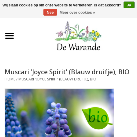
Winkelwagen >
0 Artikelen - €0,00
Wij slaan cookies op om onze website te verbeteren. Is dat akkoord?
Ja
Nee
Meer over cookies »
Home
NIEUW 2026
Muscari 'Joyce Spirit' (Blauw druifje), BIO
Voorjaarsbloeiers
HOME
/
MUSCARI 'JOYCE SPIRIT' (BLAUW DRUIFJE), BIO
Zomerbloeiers
Herfstbloeiers
Schaduwplanten