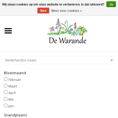
Winkelwagen >
0 Artikelen - €0,00
Wij slaan cookies op om onze website te verbeteren. Is dat akkoord?
Ja
Nee
Meer over cookies »
Home
NIEUW 2026
Voorjaarsbloeiers
Bloeimaand
Zomerbloeiers
Februari
Maart
Herfstbloeiers
April
Mei
Juni
Schaduwplanten
Standplaats