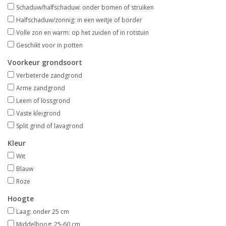
Aanbiedingen
Schaduw/halfschaduw: onder bomen of struiken
Halfschaduw/zonnig: in een weitje of border
Volle zon en warm: op het zuiden of in rotstuin
Bodemverbetering
Geschikt voor in potten
Voorkeur grondsoort
Overige producten
Verbeterde zandgrond
Arme zandgrond
Advies
Leem of lössgrond
Vaste kleigrond
Onze tuinen!
Split grind of lavagrond
Kleur
Sterke Bollen Dagen
Wit
Blauw
Nieuws
Roze
Hoogte
Laag: onder 25 cm
Middelhoog: 25-60 cm