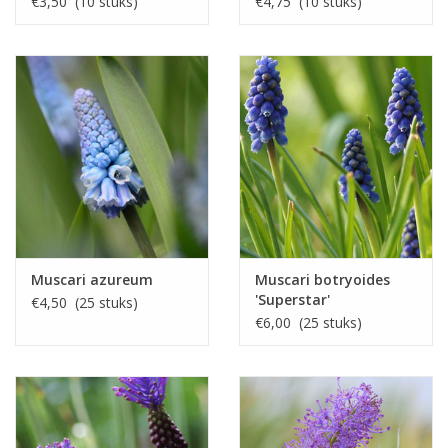
€3,50 (10 stuks)
€4,75 (10 stuks)
Muscari azureum
Muscari botryoides
'Superstar'
€4,50 (25 stuks)
€6,00 (25 stuks)