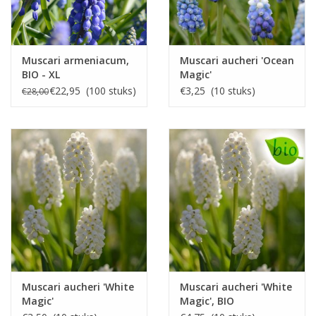
Muscari armeniacum,
Muscari aucheri 'Ocean
BIO - XL
Magic'
voordeelverpakking
€22,95 (100 stuks)
€3,25 (10 stuks)
€28,00
Muscari aucheri 'White
Muscari aucheri 'White
Magic'
Magic', BIO