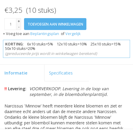
€3,25 (10 stuks)
+
TOEVOEGEN AAN WINKELWAGEN
-
+ Voeg toe aan
Beplantingsplan
of
Vergelijk
KORTING:
6x10 stuks=5% 12x10 stuks=10% 25x10 stuks=15%
50x10 stuks=20%
(gereduceerde prijs wordt in winkelwagen berekend)
Informatie
Specificaties
!!
Levering:
VOORVERKOOP. Levering in de loop van
september, in de bloembollenplanttijd.
Narcissus 'Minnow' heeft meerdere kleine bloemen en ziet er
daarmee echt anders uit dan de meeste andere Narcissen.
Ondanks de kleine bloemen blijft de Narcissus 'Minnow'
uitbundig: per bloembol kunnen meerdere stelen komen met
aan elke steel drie of meer bloemen die ook nog eens heerlijk