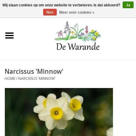
Winkelwagen >
0 Artikelen - €0,00
Wij slaan cookies op om onze website te verbeteren. Is dat akkoord?
Ja
Nee
Meer over cookies »
Home
NIEUW 2026
Narcissus 'Minnow'
Voorjaarsbloeiers
HOME
/
NARCISSUS 'MINNOW'
Zomerbloeiers
Herfstbloeiers
Schaduwplanten