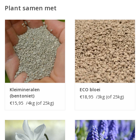
geuren.
Plant samen met
Narcissus 'Minnow' is een aanrader voor wie wat aparts zoekt!
Kleimineralen
ECO bloei
(bentoniet)
€18,95 /3kg (of 25kg)
€15,95 /4kg (of 25kg)