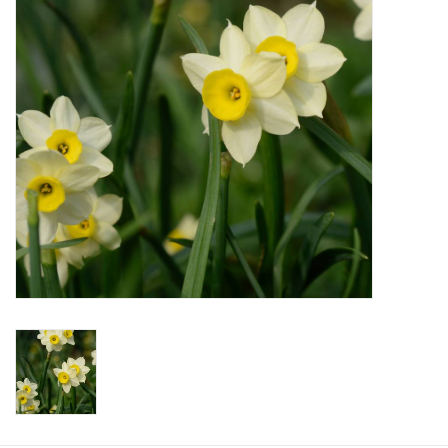
Aanbiedingen
Bodemverbetering
Overige producten
Advies
Onze tuinen!
Sterke Bollen Dagen
Nieuws