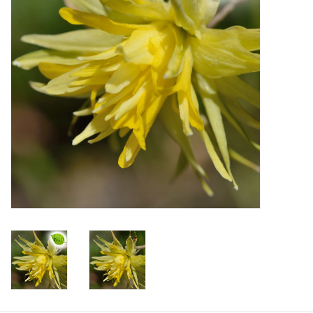
Aanbiedingen
Bodemverbetering
Overige producten
Advies
Onze tuinen!
Sterke Bollen Dagen
Nieuws