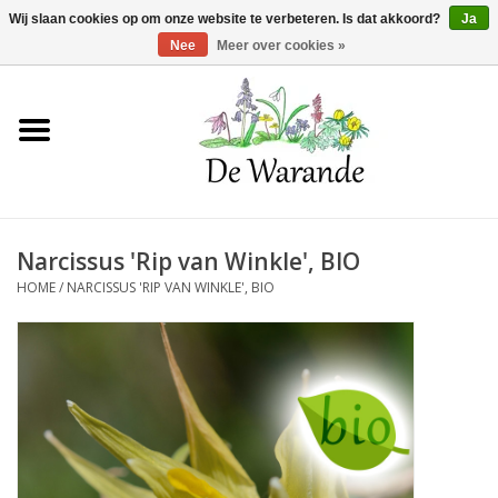
Winkelwagen >
0 Artikelen - €0,00
Wij slaan cookies op om onze website te verbeteren. Is dat akkoord?
Ja
Nee
Meer over cookies »
Home
NIEUW 2026
Narcissus 'Rip van Winkle', BIO
Voorjaarsbloeiers
HOME
/
NARCISSUS 'RIP VAN WINKLE', BIO
Zomerbloeiers
Herfstbloeiers
Schaduwplanten