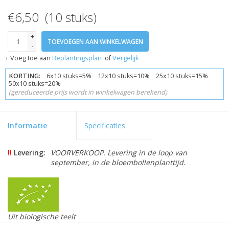
€6,50 (10 stuks)
+
TOEVOEGEN AAN WINKELWAGEN
-
+ Voeg toe aan
Beplantingsplan
of
Vergelijk
KORTING:
6x10 stuks=5% 12x10 stuks=10% 25x10 stuks=15%
50x10 stuks=20%
(gereduceerde prijs wordt in winkelwagen berekend)
Informatie
Specificaties
!!
Levering:
VOORVERKOOP. Levering in de loop van
september, in de bloembollenplanttijd.
Uit biologische teelt
Skal gecertificeerd 109846